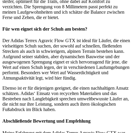
steifer, optimiert für die Trails, ohne dabei auf Komfort zu
verzichten. Die Sprengung von 8 Millimetern passt perfekt zu
meinen Laufgewohnheiten und ich schätze die Balance zwischen
Ferse und Zehen, die er bietet.
Für wen eignet sich der Schuh am besten?
Der Adidas Terrex Agravic Flow GTX ist ideal für Läufer, die einen
vielseitigen Schuh suchen, der sowohl auf schnellen, fließenden
Strecken als auch in schwierigem, alpinen Terrain bestehen kann.
Aufgrund seiner stabilen, aber dynamischen Bauweise und der
ausgewogenen Sprengung eignet er sich hervorragend für jene, die
Wert auf einen Schuh legen, der in verschiedenen Laufumgebungen
performt. Besonders wer Wert auf Wasserdichtigkeit und
Atmungsaktivität legt, wird hier fündig.
Ebenso ist er für diejenigen geeignet, die einen nachhaltigen Ansatz
schätzen. Adidas‘ Einsatz von recycelten Materialien und das
Bestreben nach Langlebigkeit sprechen umweltbewusste Läufer an,
die nicht nur ihre Leistung, sondern auch ihren ökologischen
Fußabdruck im Blick haben.
Abschließende Bewertung und Empfehlung
Meine Erfahrung mit dem Adidas Terrex Agravic Flow GTX war