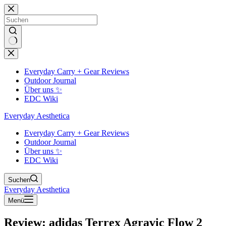
Zum
Inhalt
springen
Keine
Ergebnisse
Everyday Carry + Gear Reviews
Outdoor Journal
Über uns ✨
EDC Wiki
Everyday Aesthetica
Everyday Carry + Gear Reviews
Outdoor Journal
Über uns ✨
EDC Wiki
Suchen
Everyday Aesthetica
Menü
Review: adidas Terrex Agravic Flow 2