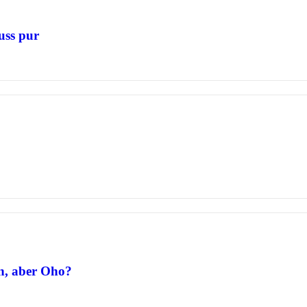
uss pur
n, aber Oho?