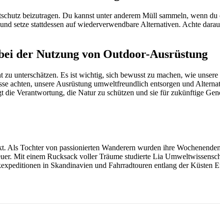
tschutz beizutragen. Du kannst unter anderem Müll sammeln, wenn du d
nd setze stattdessen auf wiederverwendbare Alternativen. Achte darauf
 bei der Nutzung von Outdoor-Ausrüstung
zu unterschätzen. Es ist wichtig, sich bewusst zu machen, wie unser
sse achten, unsere Ausrüstung umweltfreundlich entsorgen und Alterna
gt die Verantwortung, die Natur zu schützen und sie für zukünftige Gene
eckt. Als Tochter von passionierten Wanderern wurden ihre Wochenenden
uer. Mit einem Rucksack voller Träume studierte Lia Umweltwissenscha
kexpeditionen in Skandinavien und Fahrradtouren entlang der Küsten Eur