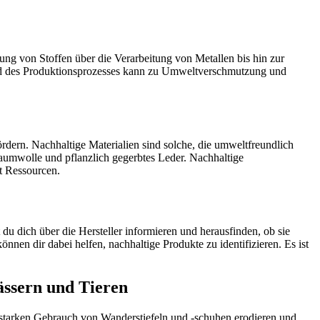
ung von Stoffen über die Verarbeitung von Metallen bis hin zur
nd des Produktionsprozesses kann zu Umweltverschmutzung und
dern. Nachhaltige Materialien sind solche, die umweltfreundlich
-Baumwolle und pflanzlich gegerbtes Leder. Nachhaltige
t Ressourcen.
du dich über die Hersteller informieren und herausfinden, ob sie
nen dir dabei helfen, nachhaltige Produkte zu identifizieren. Es ist
ässern und Tieren
tarken Gebrauch von Wanderstiefeln und -schuhen erodieren und