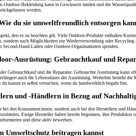
n Outdoor-Bekleidung kann in Gewässern landen und die Wasserqualitä
zurückgelassen werden.
ie du sie umweltfreundlich entsorgen kan
ekt, den es zu beachten gilt. Viele Outdoor-Produkte enthalten Kunstst
rgen, sondern nach Möglichkeiten zur Wiederverwendung oder Recyclin
an Second-Hand-Läden oder Outdoor-Organisationen spenden.
door-Ausrüstung: Gebrauchtkauf und Repa
 der Gebrauchtkauf und die Reparatur. Gebrauchte Ausrüstung kann oft
erlängert auch die Lebensdauer der Ausrüstung. Weiterhin besteht die 
er du kannst es selbst versuchen, wenn du handwerklich begabt bist.
lern und -Händlern in Bezug auf Nachhalti
r bei den Konsument:innen, sondern auch bei den Herstellern und Händl
zubieten. Einige Hersteller haben bereits begonnen, ihre Produktion u
nformieren und diese aktiv bewerben.
um Umweltschutz beitragen kannst