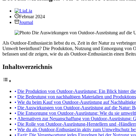
Lia
Februar 2024
Journal
Als Outdoor-Enthusiast:in liebst du es, Zeit in der Natur zu verbri
Umwelt beeinflusst? Die Produktion, Nutzung und Entsorgung von O
befassen und dir zeigen, wie du als Outdoor-Enthusiast:in einen Beit
Inhaltsverzeichnis
Die Produktion von Outdoor-Ausrüstung: Ein Blick hinter die
Die Bedeutung von nachhaltigen Materialien und Produktion
Wie du beim Kauf von Outdoor-Ausrüstung auf Nachhaltigkei
Die Auswirkungen von Outdoor-Ausrüstung auf die Natur: B
Die Entsorgung von Outdoor-Ausrüstung: Wie du sie umweltf
Alternativen zur Neuanschaffung von Outdoor-Ausrüstung: G
Die Rolle von Outdoor-Ausrüstung-Herstellern und -Händlern
Wie du als Outdoor-Enthusiast:in aktiv zum Umweltschutz be
Fazit: Die Verantwortung jedes Einzelnen bei der Nutzung v