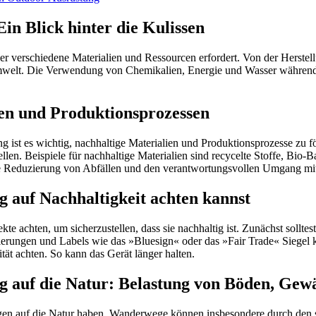
in Blick hinter die Kulissen
r verschiedene Materialien und Ressourcen erfordert. Von der Herstell
 Umwelt. Die Verwendung von Chemikalien, Energie und Wasser währe
en und Produktionsprozessen
st es wichtig, nachhaltige Materialien und Produktionsprozesse zu för
llen. Beispiele für nachhaltige Materialien sind recycelte Stoffe, Bio
ie Reduzierung von Abfällen und den verantwortungsvollen Umgang mi
 auf Nachhaltigkeit achten kannst
chten, um sicherzustellen, dass sie nachhaltig ist. Zunächst solltest 
erungen und Labels wie das »Bluesign« oder das »Fair Trade« Siegel kön
tät achten. So kann das Gerät länger halten.
 auf die Natur: Belastung von Böden, Gew
n auf die Natur haben. Wanderwege können insbesondere durch den s