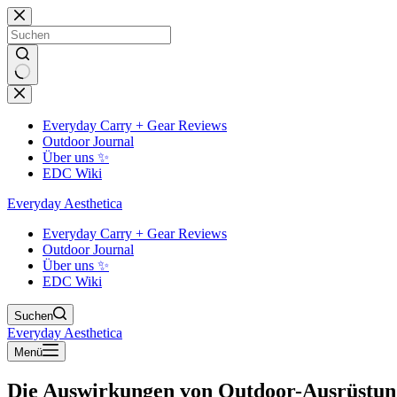
Zum
Inhalt
springen
Keine
Ergebnisse
Everyday Carry + Gear Reviews
Outdoor Journal
Über uns ✨
EDC Wiki
Everyday Aesthetica
Everyday Carry + Gear Reviews
Outdoor Journal
Über uns ✨
EDC Wiki
Suchen
Everyday Aesthetica
Menü
Die Auswirkungen von Outdoor-Ausrüstung