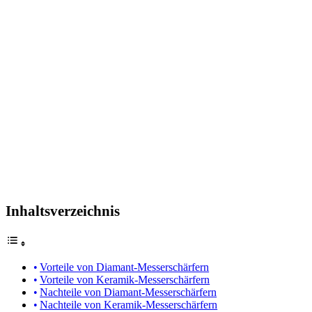
Inhaltsverzeichnis
Vorteile von Diamant-Messerschärfern
Vorteile von Keramik-Messerschärfern
Nachteile von Diamant-Messerschärfern
Nachteile von Keramik-Messerschärfern