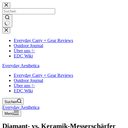
Zum
Inhalt
springen
Keine
Ergebnisse
Everyday Carry + Gear Reviews
Outdoor Journal
Über uns ✨
EDC Wiki
Everyday Aesthetica
Everyday Carry + Gear Reviews
Outdoor Journal
Über uns ✨
EDC Wiki
Suchen
Everyday Aesthetica
Menü
Diamant- vs. Keramik-Messerschärfer