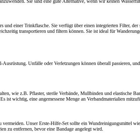
h anzuwenden. Sie sind eine gute Alternative, wenn wir keinen Wasserf
rs und einer Trinkflasche. Sie verfügt über einen integrierten Filter, der
leichzeitig transportieren und filtern können. Sie ist ideal für Wande
al-Ausrüstung. Unfälle oder Verletzungen können überall passieren, und ei
halten, wie z.B. Pflaster, sterile Verbände, Mullbinden und elastisc
. Es ist wichtig, eine angemessene Menge an Verbandmaterialien mitzu
ermeiden. Unser Erste-Hilfe-Set sollte ein Wundreinigungsmittel wie z
ien zu entfernen, bevor eine Bandage angelegt wird.