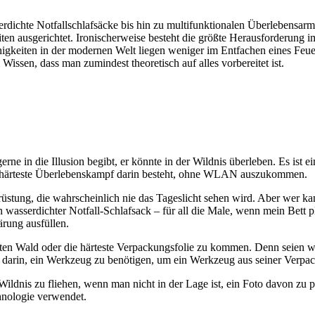
serdichte Notfallschlafsäcke bis hin zu multifunktionalen Überlebensa
n ausgerichtet. Ironischerweise besteht die größte Herausforderung im
higkeiten in der modernen Welt liegen weniger im Entfachen eines Feue
issen, dass man zumindest theoretisch auf alles vorbereitet ist.
rne in die Illusion begibt, er könnte in der Wildnis überleben. Es ist 
der härteste Überlebenskampf darin besteht, ohne WLAN auszukommen.
üstung, die wahrscheinlich nie das Tageslicht sehen wird. Aber wer ka
n wasserdichter Notfall-Schlafsack – für all die Male, wenn mein Bett pl
ärung ausfüllen.
sten Wald oder die härteste Verpackungsfolie zu kommen. Denn seien w
ie darin, ein Werkzeug zu benötigen, um ein Werkzeug aus seiner Verpac
Wildnis zu fliehen, wenn man nicht in der Lage ist, ein Foto davon zu p
hnologie verwendet.