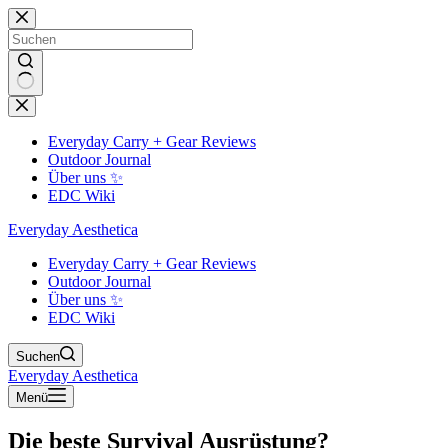
Zum
Inhalt
springen
Keine
Ergebnisse
Everyday Carry + Gear Reviews
Outdoor Journal
Über uns ✨
EDC Wiki
Everyday Aesthetica
Everyday Carry + Gear Reviews
Outdoor Journal
Über uns ✨
EDC Wiki
Suchen
Everyday Aesthetica
Menü
Die beste Survival Ausrüstung?