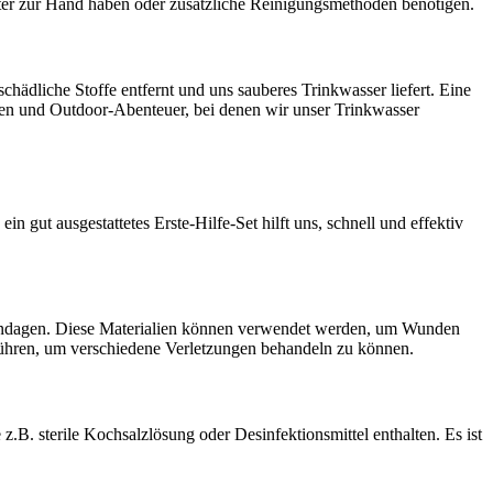
ilter zur Hand haben oder zusätzliche Reinigungsmethoden benötigen.
 schädliche Stoffe entfernt und uns sauberes Trinkwasser liefert. Eine
rungen und Outdoor-Abenteuer, bei denen wir unser Trinkwasser
n gut ausgestattetes Erste-Hilfe-Set hilft uns, schnell und effektiv
he Bandagen. Diese Materialien können verwendet werden, um Wunden
führen, um verschiedene Verletzungen behandeln zu können.
.B. sterile Kochsalzlösung oder Desinfektionsmittel enthalten. Es ist