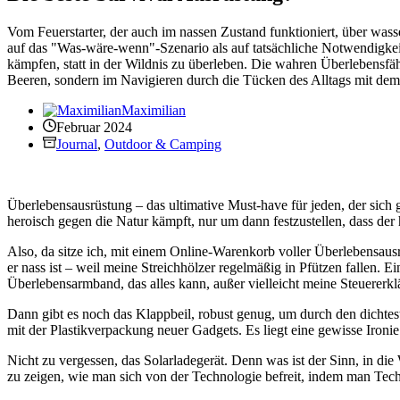
Vom Feuerstarter, der auch im nassen Zustand funktioniert, über was
auf das "Was-wäre-wenn"-Szenario als auf tatsächliche Notwendigkeite
kämpfen, statt in der Wildnis zu überleben. Die wahren Überlebensfä
Beeren, sondern im Navigieren durch die Tücken des Alltags mit dem W
Maximilian
Februar 2024
Journal
,
Outdoor & Camping
Überlebensausrüstung – das ultimative Must-have für jeden, der sich ge
heroisch gegen die Natur kämpft, nur um dann festzustellen, dass 
Also, da sitze ich, mit einem Online-Warenkorb voller Überlebensausr
er nass ist – weil meine Streichhölzer regelmäßig in Pfützen fallen. Ei
Überlebensarmband, das alles kann, außer vielleicht meine Steuererkl
Dann gibt es noch das Klappbeil, robust genug, um durch den dichte
mit der Plastikverpackung neuer Gadgets. Es liegt eine gewisse Iron
Nicht zu vergessen, das Solarladegerät. Denn was ist der Sinn, in die 
zu zeigen, wie man sich von der Technologie befreit, indem man Tec