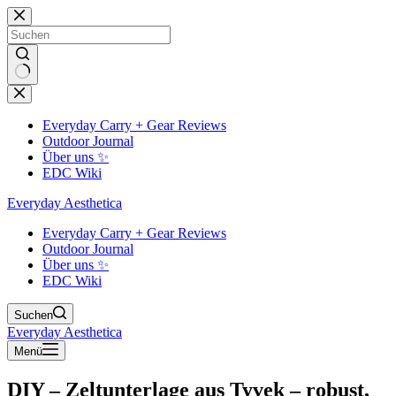
Zum
Inhalt
springen
Keine
Ergebnisse
Everyday Carry + Gear Reviews
Outdoor Journal
Über uns ✨
EDC Wiki
Everyday Aesthetica
Everyday Carry + Gear Reviews
Outdoor Journal
Über uns ✨
EDC Wiki
Suchen
Everyday Aesthetica
Menü
DIY – Zeltunterlage aus Tyvek – robust,