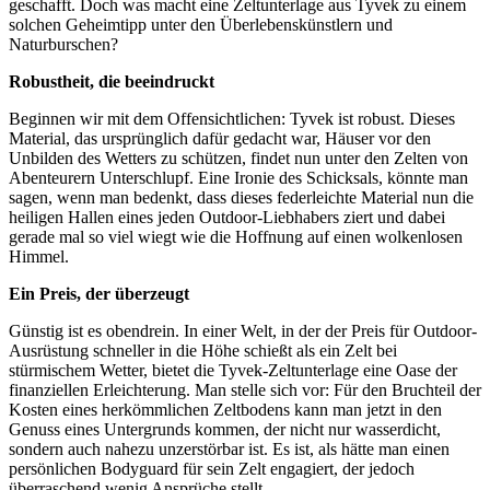
geschafft. Doch was macht eine Zeltunterlage aus Tyvek zu einem
solchen Geheimtipp unter den Überlebenskünstlern und
Naturburschen?
Robustheit, die beeindruckt
Beginnen wir mit dem Offensichtlichen: Tyvek ist robust. Dieses
Material, das ursprünglich dafür gedacht war, Häuser vor den
Unbilden des Wetters zu schützen, findet nun unter den Zelten von
Abenteurern Unterschlupf. Eine Ironie des Schicksals, könnte man
sagen, wenn man bedenkt, dass dieses federleichte Material nun die
heiligen Hallen eines jeden Outdoor-Liebhabers ziert und dabei
gerade mal so viel wiegt wie die Hoffnung auf einen wolkenlosen
Himmel.
Ein Preis, der überzeugt
Günstig ist es obendrein. In einer Welt, in der der Preis für Outdoor-
Ausrüstung schneller in die Höhe schießt als ein Zelt bei
stürmischem Wetter, bietet die Tyvek-Zeltunterlage eine Oase der
finanziellen Erleichterung. Man stelle sich vor: Für den Bruchteil der
Kosten eines herkömmlichen Zeltbodens kann man jetzt in den
Genuss eines Untergrunds kommen, der nicht nur wasserdicht,
sondern auch nahezu unzerstörbar ist. Es ist, als hätte man einen
persönlichen Bodyguard für sein Zelt engagiert, der jedoch
überraschend wenig Ansprüche stellt.