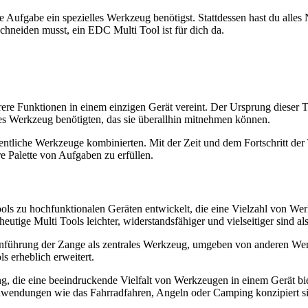
ne Aufgabe ein spezielles Werkzeug benötigst. Stattdessen hast du alles
chneiden musst, ein EDC Multi Tool ist für dich da.
rere Funktionen in einem einzigen Gerät vereint. Der Ursprung dieser 
es Werkzeug benötigten, das sie überallhin mitnehmen können.
sentliche Werkzeuge kombinierten. Mit der Zeit und dem Fortschritt d
e Palette von Aufgaben zu erfüllen.
ols zu hochfunktionalen Geräten entwickelt, die eine Vielzahl von W
utige Multi Tools leichter, widerstandsfähiger und vielseitiger sind als
 Einführung der Zange als zentrales Werkzeug, umgeben von anderen W
s erheblich erweitert.
 die eine beeindruckende Vielfalt von Werkzeugen in einem Gerät biet
nwendungen wie das Fahrradfahren, Angeln oder Camping konzipiert sin