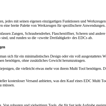
jedes mit seinen eigenen einzigartigen Funktionen und Werkzeugen. Ei
en eine breite Palette von Werkzeugen für spezifischere Anwendungen.
umfassen Zangen, Schraubendreher, Flaschenöffner, Scheren und ander
ind, und runden so die »zweite Dreifaltigkeit« des EDCs ab.
ugen
an sich für ein minimalistisches Design oder ein voll ausgestattetes W
ionen benötigen, ohne zusätzliches Gewicht herumzutragen.
 diejenigen, die vielleicht etwas mehr von ihrem Multi Tool benötigen
teller kostenloser Versand anbieten, was den Kauf eines EDC Multi Tool
zu müssen.
. Von robusten und vielseitigen Tools, die für fast jede Aufgabe geeigne