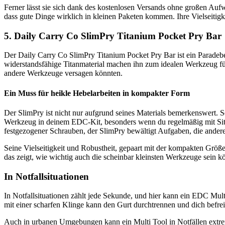
Ferner lässt sie sich dank des kostenlosen Versands ohne großen Au
dass gute Dinge wirklich in kleinen Paketen kommen. Ihre Vielseitig
5. Daily Carry Co SlimPry Titanium Pocket Pry Bar
Der Daily Carry Co SlimPry Titanium Pocket Pry Bar ist ein Paradeb
widerstandsfähige Titanmaterial machen ihn zum idealen Werkzeug für a
andere Werkzeuge versagen könnten.
Ein Muss für heikle Hebelarbeiten in kompakter Form
Der SlimPry ist nicht nur aufgrund seines Materials bemerkenswert. S
Werkzeug in deinem EDC-Kit, besonders wenn du regelmäßig mit Situa
festgezogener Schrauben, der SlimPry bewältigt Aufgaben, die ande
Seine Vielseitigkeit und Robustheit, gepaart mit der kompakten Größ
das zeigt, wie wichtig auch die scheinbar kleinsten Werkzeuge sein kö
In Notfallsituationen
In Notfallsituationen zählt jede Sekunde, und hier kann ein EDC Multi
mit einer scharfen Klinge kann den Gurt durchtrennen und dich befre
Auch in urbanen Umgebungen kann ein Multi Tool in Notfällen extrem n