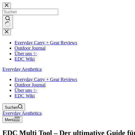
Zum
Inhalt
springen
Keine
Ergebnisse
Everyday Carry + Gear Reviews
Outdoor Journal
Über uns ✨
EDC Wiki
Everyday Aesthetica
Everyday Carry + Gear Reviews
Outdoor Journal
Über uns ✨
EDC Wiki
Suchen
Everyday Aesthetica
Menü
EDC Multi Tool – Der ultimative Guide für