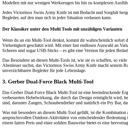
Modellen mit nur wenigen Werkzeugen bis hin zu komplexen Ausführung
Jedes Victorinox Swiss Army Knife ist mit Bedacht und Sorgfalt herge
Begleiter, auf den man sich in jeder Situation verlassen kann.
Der Klassiker unter den Multi Tools mit unzähligen Varianten
Wenn du an ein Multi-Tool denkst, kommt dir wahrscheinlich sofort da
Vielseitigkeit geschätzt wird. Mit einer fast endlosen Auswahl an Vari
Scheren und sogar USB-Sticks – es gibt eine Version für jeden Bedarf
Das Besondere an diesen Multi-Tools ist, wie sie es schaffen, so vie
Abenteuer suchst, das Victorinox Swiss Army Knife macht seinem Ru
unverzichtbaren Begleiter für jede Lebenslage.
3. Gerber Dual-Force Black Multi-Tool
Das Gerber Dual-Force Black Multi-Tool ist eine beeindruckende Er
verbesserten Hebelwirkung, die durch das Design ermöglicht wird, he
sind, darunter Zangen, Schraubendreher und natürlich ein Pry Bar, das 
Was mir besonders an diesem Multi-Tool gefällt, ist die Kombination a
anspruchsvollen Outdoor-Aktivitäten von entscheidender Bedeutung ist.
einem fairen Preis und einer soliden Bauweise bietet es eine hervorr