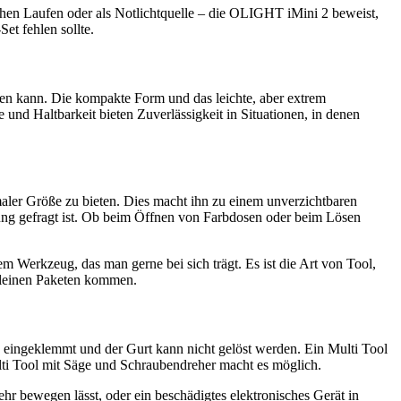
chen Laufen oder als Notlichtquelle – die OLIGHT iMini 2 beweist,
et fehlen sollte.
hen kann. Die kompakte Form und das leichte, aber extrem
 und Haltbarkeit bieten Zuverlässigkeit in Situationen, in denen
imaler Größe zu bieten. Dies macht ihn zu einem unverzichtbaren
ung gefragt ist. Ob beim Öffnen von Farbdosen oder beim Lösen
 Werkzeug, das man gerne bei sich trägt. Es ist die Art von Tool,
n kleinen Paketen kommen.
uto eingeklemmt und der Gurt kann nicht gelöst werden. Ein Multi Tool
lti Tool mit Säge und Schraubendreher macht es möglich.
hr bewegen lässt, oder ein beschädigtes elektronisches Gerät in