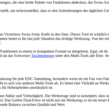
en, die eine breite Palette von Funktionen abdecken, das Swiss Army 
stellt, um sicherzustellen, dass es den Anforderungen des täglichen Geb
s Victorinox Swiss Army Knife in den Sinn. Dieses Tool ist wirklich ei
anten bietet es für fast jede Situation das richtige Werkzeug. Von der 
.
le Funktionen in einem so kompakten Format zu integrieren. Egal, ob du
f als das Schweizer
Taschenmesser
unter den Multi-Tools alle Ehre. S
gänzung für jede EDC-Sammlung, besonders wenn du ein Fan von Outdo
bt es sich von anderen Multi-Tools ab. Es bietet eine Vielzahl an Werk
für Hebelarbeiten unerlässlich ist.
us Stärke und Vielseitigkeit. Die Werkzeuge sind so konzipiert, dass s
 Das Gerber Dual-Force ist nicht nur ein Werkzeug; es ist ein treuer Beg
agende Balance zwischen Qualität und Wert.