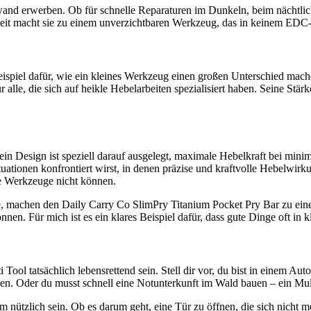
fwand erwerben. Ob für schnelle Reparaturen im Dunkeln, beim nächtli
keit macht sie zu einem unverzichtbaren Werkzeug, das in keinem EDC-S
eispiel dafür, wie ein kleines Werkzeug einen großen Unterschied mac
lle, die sich auf heikle Hebelarbeiten spezialisiert haben. Seine Stärke
ein Design ist speziell darauf ausgelegt, maximale Hebelkraft bei min
tionen konfrontiert wirst, in denen präzise und kraftvolle Hebelwirk
re Werkzeuge nicht können.
e, machen den Daily Carry Co SlimPry Titanium Pocket Pry Bar zu einem
nnen. Für mich ist es ein klares Beispiel dafür, dass gute Dinge oft i
 Tool tatsächlich lebensrettend sein. Stell dir vor, du bist in einem A
ien. Oder du musst schnell eine Notunterkunft im Wald bauen – ein Mu
ützlich sein. Ob es darum geht, eine Tür zu öffnen, die sich nicht me