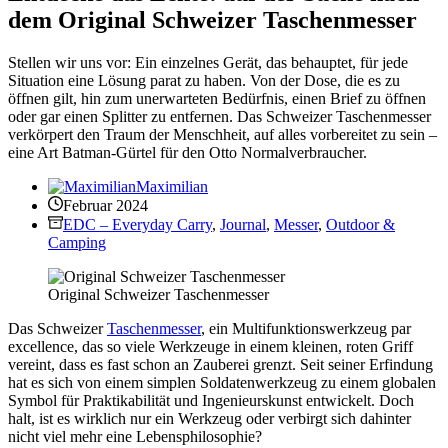
dem Original Schweizer Taschenmesser
Stellen wir uns vor: Ein einzelnes Gerät, das behauptet, für jede
Situation eine Lösung parat zu haben. Von der Dose, die es zu
öffnen gilt, hin zum unerwarteten Bedürfnis, einen Brief zu öffnen
oder gar einen Splitter zu entfernen. Das Schweizer Taschenmesser
verkörpert den Traum der Menschheit, auf alles vorbereitet zu sein –
eine Art Batman-Gürtel für den Otto Normalverbraucher.
Maximilian
Februar 2024
EDC – Everyday Carry
,
Journal
,
Messer
,
Outdoor &
Camping
Original Schweizer Taschenmesser
Das Schweizer
Taschenmesser
, ein Multifunktionswerkzeug par
excellence, das so viele Werkzeuge in einem kleinen, roten Griff
vereint, dass es fast schon an Zauberei grenzt. Seit seiner Erfindung
hat es sich von einem simplen Soldatenwerkzeug zu einem globalen
Symbol für Praktikabilität und Ingenieurskunst entwickelt. Doch
halt, ist es wirklich nur ein Werkzeug oder verbirgt sich dahinter
nicht viel mehr eine Lebensphilosophie?