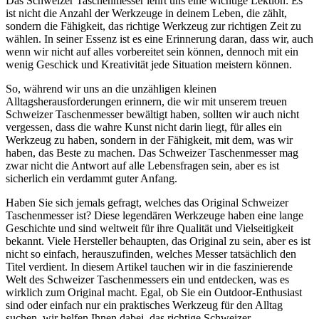
Das Schweizer Taschenmesser lehrt uns eine wichtige Lektion: Es
ist nicht die Anzahl der Werkzeuge in deinem Leben, die zählt,
sondern die Fähigkeit, das richtige Werkzeug zur richtigen Zeit zu
wählen. In seiner Essenz ist es eine Erinnerung daran, dass wir, auch
wenn wir nicht auf alles vorbereitet sein können, dennoch mit ein
wenig Geschick und Kreativität jede Situation meistern können.
So, während wir uns an die unzähligen kleinen
Alltagsherausforderungen erinnern, die wir mit unserem treuen
Schweizer Taschenmesser bewältigt haben, sollten wir auch nicht
vergessen, dass die wahre Kunst nicht darin liegt, für alles ein
Werkzeug zu haben, sondern in der Fähigkeit, mit dem, was wir
haben, das Beste zu machen. Das Schweizer Taschenmesser mag
zwar nicht die Antwort auf alle Lebensfragen sein, aber es ist
sicherlich ein verdammt guter Anfang.
Haben Sie sich jemals gefragt, welches das Original Schweizer
Taschenmesser ist? Diese legendären Werkzeuge haben eine lange
Geschichte und sind weltweit für ihre Qualität und Vielseitigkeit
bekannt. Viele Hersteller behaupten, das Original zu sein, aber es ist
nicht so einfach, herauszufinden, welches Messer tatsächlich den
Titel verdient. In diesem Artikel tauchen wir in die faszinierende
Welt des Schweizer Taschenmessers ein und entdecken, was es
wirklich zum Original macht. Egal, ob Sie ein Outdoor-Enthusiast
sind oder einfach nur ein praktisches Werkzeug für den Alltag
suchen, wir helfen Ihnen dabei, das richtige Schweizer