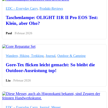
EDC – Everyday Carry
,
Produkt-Reviews
Taschenlampe: OLIGHT I1R II Pro EOS Test:
Klein, aber Oho?
/
Paul
Februar 2026
Wandern, Hiking, Trekking
,
Journal
,
Outdoor & Camping
Gore-Tex flicken leicht gemacht: So bleibt die
Outdoor-Ausrüstung top!
/
Lia
Februar 2026
EDC – Everyday Carry
,
Journal
,
Messer