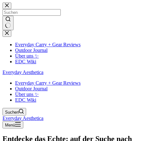
Zum
Inhalt
springen
Keine
Ergebnisse
Everyday Carry + Gear Reviews
Outdoor Journal
Über uns ✨
EDC Wiki
Everyday Aesthetica
Everyday Carry + Gear Reviews
Outdoor Journal
Über uns ✨
EDC Wiki
Suchen
Everyday Aesthetica
Menü
Entdecke das Echte: auf der Suche nach