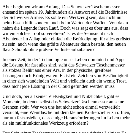
Aber beginnen wir am Anfang. Das Schweizer Taschenmesser
entstand im späten 19. Jahrhundert als Antwort auf die Bedürfnisse
der Schweizer Armee. Es sollte ein Werkzeug sein, das nicht nur
beim Essen hilft, sondern auch beim Warten der Waffen. Von da an
nahm die Legende ihren Lauf. Doch was sagt es über uns aus, dass
wir ein solches Tool so verehren? Ist es die Sehnsucht nach
Abenteuer im Alltag oder einfach die Befriedigung, für alles gerüstet
zu sein, auch wenn das größte Abenteuer darin besteht, den neuen
Ikea-Schrank ohne größere Verluste aufzubauen?
In einer Zeit, in der Technologie unser Leben dominiert und Apps
die Lösung für fast alles sind, steht das Schweizer Taschenmesser
als stolzes Relikt aus einer Ära, in der physische, greifbare
Lösungen noch König waren. Es ist ein Zeichen von Beständigkeit
in einer sich wandelnden Welt und vielleicht auch ein wenig Trost,
dass nicht jede Lösung in der Cloud gefunden werden muss.
Und doch, bei all seiner Vielseitigkeit und Nützlichkeit, gibt es
Momente, in denen selbst das Schweizer Taschenmesser an seine
Grenzen stößt. Wer von uns hat nicht schon einmal verzweifelt
versucht, eine Weinflasche mit dem kleinen Korkenzieher zu öffnen,
nur um festzustellen, dass einige Herausforderungen im Leben mehr
als ein multifunktionales Werkzeug erfordern?