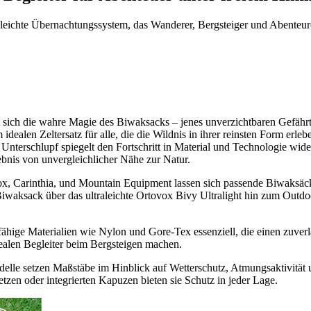
leichte Übernachtungssystem, das Wanderer, Bergsteiger und Abenteur
sich die wahre Magie des Biwaksacks – jenes unverzichtbaren Gefährte
idealen Zeltersatz für alle, die die Wildnis in ihrer reinsten Form e
Unterschlupf spiegelt den Fortschritt in Material und Technologie wid
bnis von unvergleichlicher Nähe zur Natur.
x, Carinthia, und Mountain Equipment lassen sich passende Biwaksäck
Biwaksack über das ultraleichte Ortovox Bivy Ultralight hin zum Outd
erfähige Materialien wie Nylon und Gore-Tex essenziell, die einen zuv
ealen Begleiter beim Bergsteigen machen.
elle setzen Maßstäbe im Hinblick auf Wetterschutz, Atmungsaktivitä
zen oder integrierten Kapuzen bieten sie Schutz in jeder Lage.