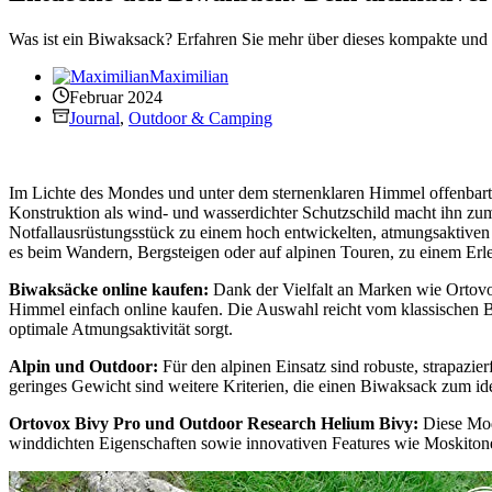
Was ist ein Biwaksack? Erfahren Sie mehr über dieses kompakte und 
Maximilian
Februar 2024
Journal
,
Outdoor & Camping
Im Lichte des Mondes und unter dem sternenklaren Himmel offenbart 
Konstruktion als wind- und wasserdichter Schutzschild macht ihn zum 
Notfallausrüstungsstück zu einem hoch entwickelten, atmungsaktiven 
es beim Wandern, Bergsteigen oder auf alpinen Touren, zu einem Erle
Biwaksäcke online kaufen:
Dank der Vielfalt an Marken wie Ortovo
Himmel einfach online kaufen. Die Auswahl reicht vom klassischen 
optimale Atmungsaktivität sorgt.
Alpin und Outdoor:
Für den alpinen Einsatz sind robuste, strapazi
geringes Gewicht sind weitere Kriterien, die einen Biwaksack zum id
Ortovox Bivy Pro und Outdoor Research Helium Bivy:
Diese Mod
winddichten Eigenschaften sowie innovativen Features wie Moskitonet