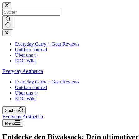
Zum
Inhalt
springen
Keine
Ergebnisse
Everyday Carry + Gear Reviews
Outdoor Journal
Über uns ✨
EDC Wiki
Everyday Aesthetica
Everyday Carry + Gear Reviews
Outdoor Journal
Über uns ✨
EDC Wiki
Suchen
Everyday Aesthetica
Menü
Entdecke den Biwaksack: Dein ultimativer