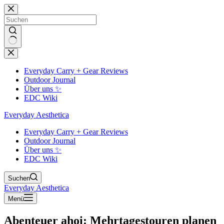
Zum
Inhalt
springen
Keine
Ergebnisse
Everyday Carry + Gear Reviews
Outdoor Journal
Über uns ✨
EDC Wiki
Everyday Aesthetica
Everyday Carry + Gear Reviews
Outdoor Journal
Über uns ✨
EDC Wiki
Suchen
Everyday Aesthetica
Menü
Abenteuer ahoi: Mehrtagestouren planen