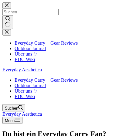
Zum
Inhalt
springen
Keine
Ergebnisse
Everyday Carry + Gear Reviews
Outdoor Journal
Über uns ✨
EDC Wiki
Everyday Aesthetica
Everyday Carry + Gear Reviews
Outdoor Journal
Über uns ✨
EDC Wiki
Suchen
Everyday Aesthetica
Menü
Du bist ein Everyday Carry Fan?