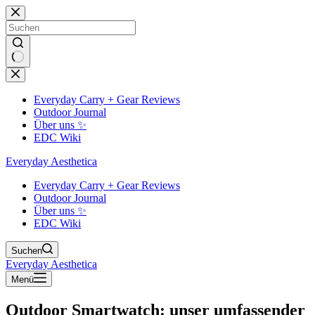
Zum
Inhalt
springen
Keine
Ergebnisse
Everyday Carry + Gear Reviews
Outdoor Journal
Über uns ✨
EDC Wiki
Everyday Aesthetica
Everyday Carry + Gear Reviews
Outdoor Journal
Über uns ✨
EDC Wiki
Suchen
Everyday Aesthetica
Menü
Outdoor Smartwatch: unser umfassender