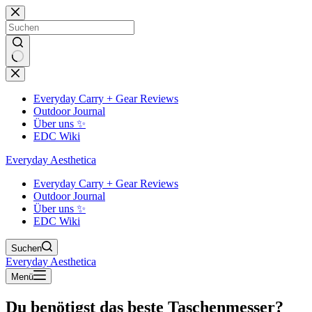
Zum
Inhalt
springen
Keine
Ergebnisse
Everyday Carry + Gear Reviews
Outdoor Journal
Über uns ✨
EDC Wiki
Everyday Aesthetica
Everyday Carry + Gear Reviews
Outdoor Journal
Über uns ✨
EDC Wiki
Suchen
Everyday Aesthetica
Menü
Du benötigst das beste Taschenmesser?