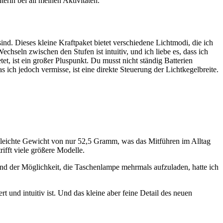
erin bei all meinen Aktivitäten.
d. Dieses kleine Kraftpaket bietet verschiedene Lichtmodi, die ich
hseln zwischen den Stufen ist intuitiv, und ich liebe es, dass ich
et, ist ein großer Pluspunkt. Du musst nicht ständig Batterien
 ich jedoch vermisse, ist eine direkte Steuerung der Lichtkegelbreite.
em leichte Gewicht von nur 52,5 Gramm, was das Mitführen im Alltag
ifft viele größere Modelle.
nd der Möglichkeit, die Taschenlampe mehrmals aufzuladen, hatte ich
 und intuitiv ist. Und das kleine aber feine Detail des neuen