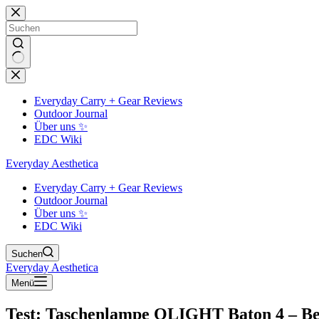
Zum
Inhalt
springen
Keine
Ergebnisse
Everyday Carry + Gear Reviews
Outdoor Journal
Über uns ✨
EDC Wiki
Everyday Aesthetica
Everyday Carry + Gear Reviews
Outdoor Journal
Über uns ✨
EDC Wiki
Suchen
Everyday Aesthetica
Menü
Test: Taschenlampe OLIGHT Baton 4 – Bes