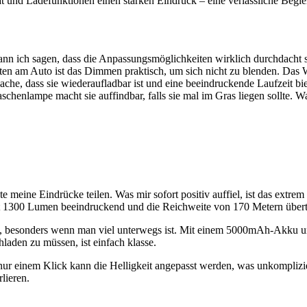
ät und Ladefunktionen einen starken Eindruck – eine verlässliche Begleit
 ich sagen, dass die Anpassungsmöglichkeiten wirklich durchdacht sin
en am Auto ist das Dimmen praktisch, um sich nicht zu blenden. Das Wec
he, dass sie wiederaufladbar ist und eine beeindruckende Laufzeit biet
enlampe macht sie auffindbar, falls sie mal im Gras liegen sollte. Was
e meine Eindrücke teilen. Was mir sofort positiv auffiel, ist das extr
mit 1300 Lumen beeindruckend und die Reichweite von 170 Metern übertr
ch, besonders wenn man viel unterwegs ist. Mit einem 5000mAh-Akku u
laden zu müssen, ist einfach klasse.
nur einem Klick kann die Helligkeit angepasst werden, was unkompliziert
lieren.