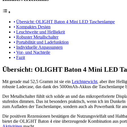
Übersicht: OLIGHT Baton 4 Mini LED Taschenlampe
Kompaktes Design
Leuchtweite und Helligkeit
Robuster Metallschalter
Portabilität und Ladefunktion
Individuelle Anpassungen
Vor- und Nachteile
Fazit
Übersicht: OLIGHT Baton 4 Mini LED T
Mit gerade mal 52,5 Gramm ist sie ein
Leichtgewicht
, aber ihre Helli
robuste Ladecase, das dank des 5000mAh-Akkus die Taschenlampe bis z
Der Metallschalter fühlt sich solide an und das mikroperforierte Dis
stufenlos dimmen. Das ist besonders praktisch, wenn ich im Dunkeln e
zum Aufladen der Taschenlampe, sondern auch als Powerbank für and
Die positiven Rezensionen bestätigen die Nutzungsvielfalt und Haltb
bietet die OLIGHT Baton 4 eine überzeugende Kombination aus portab
Aktivitäten
macht.