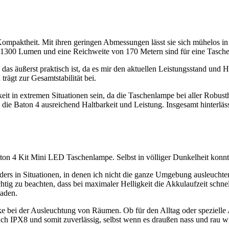
 Kompaktheit. Mit ihren geringen Abmessungen lässt sie sich mühelos i
 zu 1300 Lumen und eine Reichweite von 170 Metern sind für eine Tas
das äußerst praktisch ist, da es mir den aktuellen Leistungsstand und 
 trägt zur Gesamtstabilität bei.
t in extremen Situationen sein, da die Taschenlampe bei aller Robusth
t die Baton 4 ausreichend Haltbarkeit und Leistung. Insgesamt hinterl
n 4 Kit Mini LED Taschenlampe. Selbst in völliger Dunkelheit konnte
ders in Situationen, in denen ich nicht die ganze Umgebung ausleuchten
chtig zu beachten, dass bei maximaler Helligkeit die Akkulaufzeit schn
laden.
 bei der Ausleuchtung von Räumen. Ob für den Alltag oder spezielle An
ach IPX8 und somit zuverlässig, selbst wenn es draußen nass und rau w