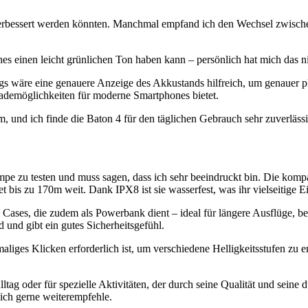
e verbessert werden könnten. Manchmal empfand ich den Wechsel zwische
s einen leicht grünlichen Ton haben kann – persönlich hat mich das nic
ings wäre eine genauere Anzeige des Akkustands hilfreich, um genauer 
ademöglichkeiten für moderne Smartphones bietet.
, und ich finde die Baton 4 für den täglichen Gebrauch sehr zuverlässi
zu testen und muss sagen, dass ich sehr beeindruckt bin. Die kompak
et bis zu 170m weit. Dank IPX8 ist sie wasserfest, was ihr vielseitige E
 Cases, die zudem als Powerbank dient – ideal für längere Ausflüge, b
und gibt ein gutes Sicherheitsgefühl.
liges Klicken erforderlich ist, um verschiedene Helligkeitsstufen zu 
lltag oder für spezielle Aktivitäten, der durch seine Qualität und sein
ich gerne weiterempfehle.