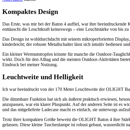
Kompaktes Design
Das Erste, was mir bei der Baton 4 auffiel, war ihre beeindruckende
enttäuscht die Leuchtkraft keineswegs – eine Leuchtstärke von bis
Das Design ist wohldurchdacht mit seinem mikroperforierten Display, 
kinderleicht; der robuste Metallschalter lässt sich intuitiv bedienen und
Ein kleiner Wermutstropfen könnte für manche die Outdoor-Tauglichkei
wirkt. Doch für den Alltag und die meisten Outdoor-Aktivitäten biete
Eindruck bei meiner Nutzung.
Leuchtweite und Helligkeit
Ich war beeindruckt von der 170 Meter Leuchtweite der OLIGHT Bato
Die dimmbare Funktion hat sich als äußerst praktisch erwiesen, beson
anzupassen, war ein klarer Pluspunkt. Auf der anderen Seite ist es wi
und das mitgelieferte Ladecase macht es einfach, sie unterwegs aufzu
Trotz ihrer kompakten Größe beweist die OLIGHT Baton 4 ihre Stärke
gelassen. Diese kleine Taschenlampe ist robust gebaut, wasserdicht n