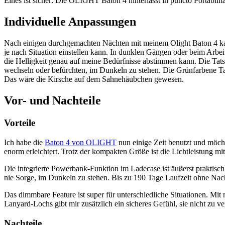
Eines ist sicher: Die OLIGHT Baton 4 hinterlässt in puncto Portabilit
Individuelle Anpassungen
Nach einigen durchgemachten Nächten mit meinem Olight Baton 4 kann
je nach Situation einstellen kann. In dunklen Gängen oder beim Arbeit
die Helligkeit genau auf meine Bedürfnisse abstimmen kann. Die Tatsac
wechseln oder befürchten, im Dunkeln zu stehen. Die Grünfarbene Tasch
Das wäre die Kirsche auf dem Sahnehäubchen gewesen.
Vor- und Nachteile
Vorteile
Ich habe die
Baton 4 von OLIGHT
nun einige Zeit benutzt und möcht
enorm erleichtert. Trotz der kompakten Größe ist die Lichtleistung 
Die integrierte Powerbank-Funktion im Ladecase ist äußerst praktis
nie Sorge, im Dunkeln zu stehen. Bis zu 190 Tage Laufzeit ohne Nach
Das dimmbare Feature ist super für unterschiedliche Situationen. Mit 
Lanyard-Lochs gibt mir zusätzlich ein sicheres Gefühl, sie nicht zu ver
Nachteile