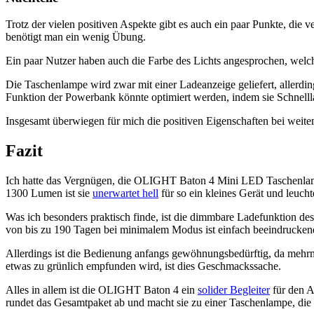
Trotz der vielen positiven Aspekte gibt es auch ein paar Punkte, di
benötigt man ein wenig Übung.
Ein paar Nutzer haben auch die Farbe des Lichts angesprochen, welche
Die Taschenlampe wird zwar mit einer Ladeanzeige geliefert, allerd
Funktion der Powerbank könnte optimiert werden, indem sie Schnelll
Insgesamt überwiegen für mich die positiven Eigenschaften bei weitem
Fazit
Ich hatte das Vergnügen, die OLIGHT Baton 4 Mini LED Taschenlampe 
1300 Lumen ist sie
unerwartet hell
für so ein kleines Gerät und leucht
Was ich besonders praktisch finde, ist die dimmbare Ladefunktion des
von bis zu 190 Tagen bei minimalem Modus ist einfach beeindruckend 
Allerdings ist die Bedienung anfangs gewöhnungsbedürftig, da mehrma
etwas zu grünlich empfunden wird, ist dies Geschmackssache.
Alles in allem ist die OLIGHT Baton 4 ein
solider Begleiter
für den A
rundet das Gesamtpaket ab und macht sie zu einer Taschenlampe, die 