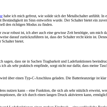
pe
habe ich mich gefreut, wie solide sich der Metallschalter anfühlt. In e
 mit Beständigkeit im Sinn entworfen wurde. Der Schalter bietet ein zuv
nell den richtigen Modus zu finden.
er zwar robust ist, ich aber auch eine gewisse Zeit benötigte, um mich
se darauf zurückzuführen ist, dass der Schalter recht klein ist. Denn
 Schalter bietet.
ch sagen, dass sie in Sachen Tragbarkeit und Ladefunktionen beeindru
s ich als sehr praktisch empfinde, sorgt nicht nur dafür, dass meine Tas
 wird über einen Typ-C-Anschluss geladen. Die Batterieanzeige ist klar 
s nutzen kann – eine Funktion, die sich als sehr nützlich erweist, wen
mmoptionen, die ich durch einen langen Druck aktivieren kann, ermöglich