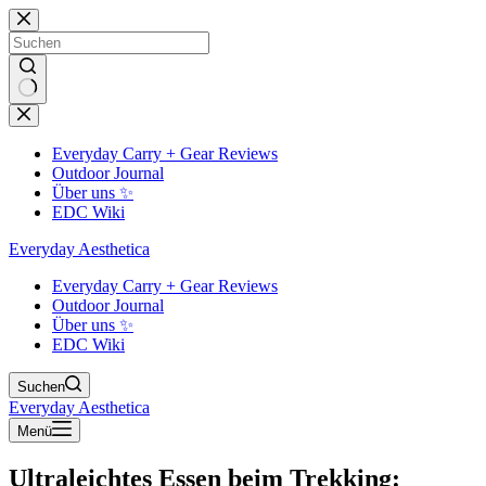
Zum
Inhalt
springen
Keine
Ergebnisse
Everyday Carry + Gear Reviews
Outdoor Journal
Über uns ✨
EDC Wiki
Everyday Aesthetica
Everyday Carry + Gear Reviews
Outdoor Journal
Über uns ✨
EDC Wiki
Suchen
Everyday Aesthetica
Menü
Ultraleichtes Essen beim Trekking: