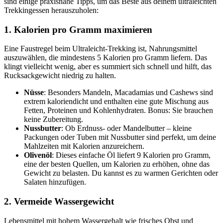
sind einige praxisnahe Tipps, um das Beste aus deinem ultraleichten
Trekkingessen herauszuholen:
1. Kalorien pro Gramm maximieren
Eine Faustregel beim Ultraleicht-Trekking ist, Nahrungsmittel
auszuwählen, die mindestens 5 Kalorien pro Gramm liefern. Das
klingt vielleicht wenig, aber es summiert sich schnell und hilft, das
Rucksackgewicht niedrig zu halten.
Nüsse
: Besonders Mandeln, Macadamias und Cashews sind
extrem kaloriendicht und enthalten eine gute Mischung aus
Fetten, Proteinen und Kohlenhydraten. Bonus: Sie brauchen
keine Zubereitung.
Nussbutter
: Ob Erdnuss- oder Mandelbutter – kleine
Packungen oder Tuben mit Nussbutter sind perfekt, um deine
Mahlzeiten mit Kalorien anzureichern.
Olivenöl
: Dieses einfache Öl liefert 9 Kalorien pro Gramm,
eine der besten Quellen, um Kalorien zu erhöhen, ohne das
Gewicht zu belasten. Du kannst es zu warmen Gerichten oder
Salaten hinzufügen.
2. Vermeide Wassergewicht
Lebensmittel mit hohem Wassergehalt wie frisches Obst und