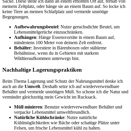
Säcke. Diese stelle ich dann an einem erhöhten Ort auf, fernab von
meinem Zeltplatz, oder hänge sie an einem Baum auf. So locke ich
keine Tiere an meinen Schlafplatz und vermeide unnötige
Begegnungen.
Aufbewahrungsbeutel
: Nutze geruchsdichte Beutel, um
Lebensmittelgerüche einzuschränken.
Aufhängen
: Hänge Essensvorräte in einem Baum auf,
mindestens 100 Meter von deinem Zelt entfernt.
Behälter
: Investiere in Bärenboxen oder stählerne
Behältnisse, wenn du in Gebieten mit starkem
Wildtieraufkommen unterwegs bist.
Nachhaltige Lagerungspraktiken
Beim Thema Lagerung und Schutz der Nahrungsmittel denke ich
auch an die
Umwelt
. Deshalb setze ich auf wiederverwendbare
Behälter und vermeide unnötigen Müll. So schone ich die Natur und
verminder gleichzeitig mein Gewicht im Rucksack.
Müll minieren
: Benutze wiederverwendbare Behälter und
verpacke Lebensmittel umweltfreundlich.
Natürliche Kühlschränke
: Nutze natürliche
Kühlmöglichkeiten wie Bäche oder schattige Plätze unter
Felsen, um frische Lebensmittel kühl zu halten.