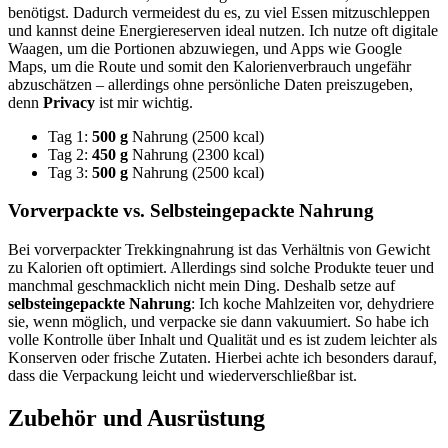
benötigst. Dadurch vermeidest du es, zu viel Essen mitzuschleppen
und kannst deine Energiereserven ideal nutzen. Ich nutze oft digitale
Waagen, um die Portionen abzuwiegen, und Apps wie Google
Maps, um die Route und somit den Kalorienverbrauch ungefähr
abzuschätzen – allerdings ohne persönliche Daten preiszugeben,
denn
Privacy
ist mir wichtig.
Tag 1:
500 g
Nahrung (2500 kcal)
Tag 2:
450 g
Nahrung (2300 kcal)
Tag 3:
500 g
Nahrung (2500 kcal)
Vorverpackte vs. Selbsteingepackte Nahrung
Bei vorverpackter Trekkingnahrung ist das Verhältnis von Gewicht
zu Kalorien oft optimiert. Allerdings sind solche Produkte teuer und
manchmal geschmacklich nicht mein Ding. Deshalb setze auf
selbsteingepackte Nahrung
: Ich koche Mahlzeiten vor, dehydriere
sie, wenn möglich, und verpacke sie dann vakuumiert. So habe ich
volle Kontrolle über Inhalt und Qualität und es ist zudem leichter als
Konserven oder frische Zutaten. Hierbei achte ich besonders darauf,
dass die Verpackung leicht und wiederverschließbar ist.
Zubehör und Ausrüstung