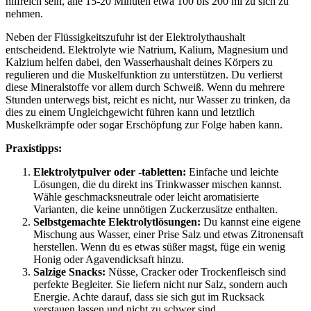
hilfreich sein, alle 15-20 Minuten etwa 100 bis 200 ml zu sich zu
nehmen.
Neben der Flüssigkeitszufuhr ist der Elektrolythaushalt
entscheidend. Elektrolyte wie Natrium, Kalium, Magnesium und
Kalzium helfen dabei, den Wasserhaushalt deines Körpers zu
regulieren und die Muskelfunktion zu unterstützen. Du verlierst
diese Mineralstoffe vor allem durch Schweiß. Wenn du mehrere
Stunden unterwegs bist, reicht es nicht, nur Wasser zu trinken, da
dies zu einem Ungleichgewicht führen kann und letztlich
Muskelkrämpfe oder sogar Erschöpfung zur Folge haben kann.
Praxistipps:
Elektrolytpulver oder -tabletten:
Einfache und leichte
Lösungen, die du direkt ins Trinkwasser mischen kannst.
Wähle geschmacksneutrale oder leicht aromatisierte
Varianten, die keine unnötigen Zuckerzusätze enthalten.
Selbstgemachte Elektrolytlösungen:
Du kannst eine eigene
Mischung aus Wasser, einer Prise Salz und etwas Zitronensaft
herstellen. Wenn du es etwas süßer magst, füge ein wenig
Honig oder Agavendicksaft hinzu.
Salzige Snacks:
Nüsse, Cracker oder Trockenfleisch sind
perfekte Begleiter. Sie liefern nicht nur Salz, sondern auch
Energie. Achte darauf, dass sie sich gut im Rucksack
verstauen lassen und nicht zu schwer sind.