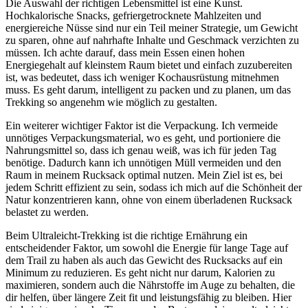
Die Auswahl der richtigen Lebensmittel ist eine Kunst.
Hochkalorische Snacks, gefriergetrocknete Mahlzeiten und
energiereiche Nüsse sind nur ein Teil meiner Strategie, um Gewicht
zu sparen, ohne auf nahrhafte Inhalte und Geschmack verzichten zu
müssen. Ich achte darauf, dass mein Essen einen hohen
Energiegehalt auf kleinstem Raum bietet und einfach zuzubereiten
ist, was bedeutet, dass ich weniger Kochausrüstung mitnehmen
muss. Es geht darum, intelligent zu packen und zu planen, um das
Trekking so angenehm wie möglich zu gestalten.
Ein weiterer wichtiger Faktor ist die Verpackung. Ich vermeide
unnötiges Verpackungsmaterial, wo es geht, und portioniere die
Nahrungsmittel so, dass ich genau weiß, was ich für jeden Tag
benötige. Dadurch kann ich unnötigen Müll vermeiden und den
Raum in meinem Rucksack optimal nutzen. Mein Ziel ist es, bei
jedem Schritt effizient zu sein, sodass ich mich auf die Schönheit der
Natur konzentrieren kann, ohne von einem überladenen Rucksack
belastet zu werden.
Beim Ultraleicht-Trekking ist die richtige Ernährung ein
entscheidender Faktor, um sowohl die Energie für lange Tage auf
dem Trail zu haben als auch das Gewicht des Rucksacks auf ein
Minimum zu reduzieren. Es geht nicht nur darum, Kalorien zu
maximieren, sondern auch die Nährstoffe im Auge zu behalten, die
dir helfen, über längere Zeit fit und leistungsfähig zu bleiben. Hier