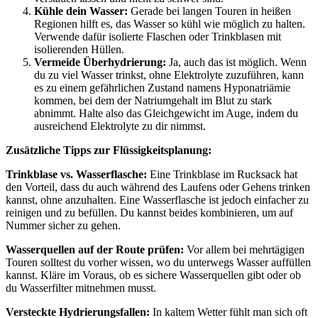
Kühle dein Wasser:
Gerade bei langen Touren in heißen
Regionen hilft es, das Wasser so kühl wie möglich zu halten.
Verwende dafür isolierte Flaschen oder Trinkblasen mit
isolierenden Hüllen.
Vermeide Überhydrierung:
Ja, auch das ist möglich. Wenn
du zu viel Wasser trinkst, ohne Elektrolyte zuzuführen, kann
es zu einem gefährlichen Zustand namens Hyponatriämie
kommen, bei dem der Natriumgehalt im Blut zu stark
abnimmt. Halte also das Gleichgewicht im Auge, indem du
ausreichend Elektrolyte zu dir nimmst.
Zusätzliche Tipps zur Flüssigkeitsplanung:
Trinkblase vs. Wasserflasche:
Eine Trinkblase im Rucksack hat
den Vorteil, dass du auch während des Laufens oder Gehens trinken
kannst, ohne anzuhalten. Eine Wasserflasche ist jedoch einfacher zu
reinigen und zu befüllen. Du kannst beides kombinieren, um auf
Nummer sicher zu gehen.
Wasserquellen auf der Route prüfen:
Vor allem bei mehrtägigen
Touren solltest du vorher wissen, wo du unterwegs Wasser auffüllen
kannst. Kläre im Voraus, ob es sichere Wasserquellen gibt oder ob
du Wasserfilter mitnehmen musst.
Versteckte Hydrierungsfallen:
In kaltem Wetter fühlt man sich oft