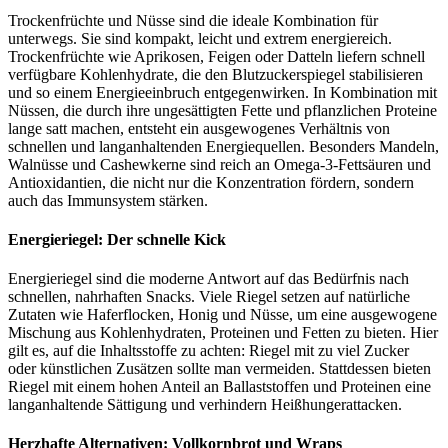
Trockenfrüchte und Nüsse sind die ideale Kombination für
unterwegs. Sie sind kompakt, leicht und extrem energiereich.
Trockenfrüchte wie Aprikosen, Feigen oder Datteln liefern schnell
verfügbare Kohlenhydrate, die den Blutzuckerspiegel stabilisieren
und so einem Energieeinbruch entgegenwirken. In Kombination mit
Nüssen, die durch ihre ungesättigten Fette und pflanzlichen Proteine
lange satt machen, entsteht ein ausgewogenes Verhältnis von
schnellen und langanhaltenden Energiequellen. Besonders Mandeln,
Walnüsse und Cashewkerne sind reich an Omega-3-Fettsäuren und
Antioxidantien, die nicht nur die Konzentration fördern, sondern
auch das Immunsystem stärken.
Energieriegel: Der schnelle Kick
Energieriegel sind die moderne Antwort auf das Bedürfnis nach
schnellen, nahrhaften Snacks. Viele Riegel setzen auf natürliche
Zutaten wie Haferflocken, Honig und Nüsse, um eine ausgewogene
Mischung aus Kohlenhydraten, Proteinen und Fetten zu bieten. Hier
gilt es, auf die Inhaltsstoffe zu achten: Riegel mit zu viel Zucker
oder künstlichen Zusätzen sollte man vermeiden. Stattdessen bieten
Riegel mit einem hohen Anteil an Ballaststoffen und Proteinen eine
langanhaltende Sättigung und verhindern Heißhungerattacken.
Herzhafte Alternativen: Vollkornbrot und Wraps