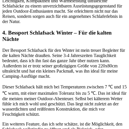
Leichtigkeit, Kompaktheit und Wärmeleistung ultraleichte
Schlafsäcke zu einem unverzichtbaren Ausrüstungsgegenstand für
jeden Outdoor-Enthusiasten macht. Sie erleichtern nicht nur das
Reisen, sondern sorgen auch für ein angenehmes Schlaferlebnis in
der Natur.
4. Bessport Schlafsack Winter – Für die kalten
Nächte
Der Bessport Schlafsack für den Winter ist mein treuer Begleiter für
die kalten Nächte draußen. Seine 3-4 Jahreszeiten Tauglichkeit
bedeutet, dass ich ihn fast das ganze Jahr über nutzen kann.
Außerdem ist er trotz seiner großzügigen Größe von 220x80cm
ultraleicht und hat ein kleines Packmaß, was ihn ideal für meine
Camping-Ausflüge macht.
Dieser Schlafsack hält mich bei Temperaturen zwischen 7 ℃ und 15
℃ warm, mit einer maximalen Toleranz bis zu 5 ℃. Das ist ideal für
die meisten meiner Outdoor-Abenteuer. Selbst bei kälterem Wetter
fühle ich mich wohl und geschützt. Das liegt nicht zuletzt an der
wasserdichten und reißfesten Konstruktion, die mich vor
Feuchtigkeit schützt.
Ein weiteres Feature, das ich sehr schätze, ist die Möglichkeit, den