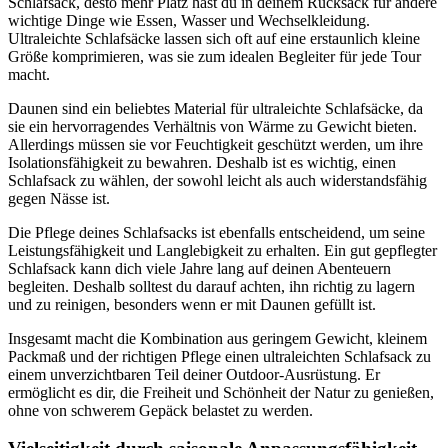
Schlafsack, desto mehr Platz hast du in deinem Rucksack für andere
wichtige Dinge wie Essen, Wasser und Wechselkleidung.
Ultraleichte Schlafsäcke lassen sich oft auf eine erstaunlich kleine
Größe komprimieren, was sie zum idealen Begleiter für jede Tour
macht.
Daunen sind ein beliebtes Material für ultraleichte Schlafsäcke, da
sie ein hervorragendes Verhältnis von Wärme zu Gewicht bieten.
Allerdings müssen sie vor Feuchtigkeit geschützt werden, um ihre
Isolationsfähigkeit zu bewahren. Deshalb ist es wichtig, einen
Schlafsack zu wählen, der sowohl leicht als auch widerstandsfähig
gegen Nässe ist.
Die Pflege deines Schlafsacks ist ebenfalls entscheidend, um seine
Leistungsfähigkeit und Langlebigkeit zu erhalten. Ein gut gepflegter
Schlafsack kann dich viele Jahre lang auf deinen Abenteuern
begleiten. Deshalb solltest du darauf achten, ihn richtig zu lagern
und zu reinigen, besonders wenn er mit Daunen gefüllt ist.
Insgesamt macht die Kombination aus geringem Gewicht, kleinem
Packmaß und der richtigen Pflege einen ultraleichten Schlafsack zu
einem unverzichtbaren Teil deiner Outdoor-Ausrüstung. Er
ermöglicht es dir, die Freiheit und Schönheit der Natur zu genießen,
ohne von schwerem Gepäck belastet zu werden.