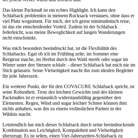
Das kleine Packmaß ist ein echtes Highlight. Ich kann den
Schlafsack problemlos in meinem Rucksack verstauen, ohne dass er
viel Platz wegnimmt. Für mich, der ich gerne minimalistisch reise,
ist das ein entscheidender Vorteil. Zudem ist der Schlafsack
federleicht, was meine Beweglichkeit auf langen Wanderungen
nicht einschränkt.
Was mich besonders beeindruckt hat, ist die Flexibilität des
Schlafsacks. Egal ob ich im Frühling zelte, im Sommer eine
Bergtour mache, im Herbst durch den Wald streife oder sogar im
Winter unter den Sternen schlafe – dieser Schlafsack hat mich nie im
Stich gelassen. Seine Vielseitigkeit macht ihn zum idealen Begleiter
für jede Jahreszeit.
Ein weiterer Punkt, der für den COVACURE Schlafsack spricht, ist
seine Robustheit. Trotz des leichten Gewichts und des kleinen
Packmaßes ist er erstaunlich widerstandsfähig gegenüber den
Elementen. Regen, Wind und sogar leichter Schnee können ihm
nichts anhaben, was ihn zu einem verlässlichen Partner in der
Wildnis macht.
Letztendlich hat mich dieser Schlafsack durch seine beeindruckende
Kombination aus Leichtigkeit, Kompaktheit und Vielseitigkeit
überzeugt. Es ist selten, einen Vier-Jahreszeiten-Schlafsack zu