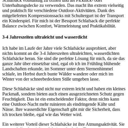
Schlafsack vollständig zu öffnen und als Picknick- oder
Unterhaltungsdecke zu verwenden. Das macht ihn extrem vielseitig
und praktisch für verschiedene Outdoor-Aktivitäten. Dank des
mitgelieferten Kompressionssacks mit Schultergurt ist der Transport
ein Kinderspiel. Für mich ist der Bessport Schlafsack die perfekte
Balance zwischen Komfort, Wärmeleistung und Praktikabilität.
3-4 Jahreszeiten ultraleicht und wasserdicht
Ich habe im Laufe der Jahre viele Schlafsäcke ausprobiert, aber
nichts kommt an die 3-4 Jahreszeiten ultraleichten, wasserdichten
Schlafsäcke heran. Sie sind die perfekte Lösung für mich, da sie das
ganze Jahr über einsetzbar sind, egal ob ich im Frühling blühende
Landschaften erkunde, im Sommer unter dem Sternenhimmel
schlafe, im Herbst durch bunte Wälder wandere oder mich im
Winter von der schneebedeckten Stille umgeben lasse.
Diese Schlafsäcke sind nicht nur extrem leicht und haben ein kleines
Packmaß, sondern bieten auch einen ausgezeichneten Schutz gegen
Feuchtigkeit. Das ist ein entscheidender Faktor, denn nichts kann
eine Outdoor-Nacht mehr ruinieren als eindringende Kälte und
Nässe. Ihre wasserdichte Eigenschaft gibt mir die Sicherheit, dass
ich trocken bleibe, egal wie das Wetter wird.
Ein weiterer Vorteil dieser Schlafsäcke ist ihre Atmungsaktivität. Sie