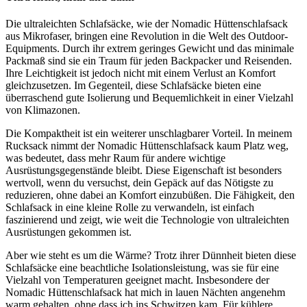
Die ultraleichten Schlafsäcke, wie der Nomadic Hüttenschlafsack
aus Mikrofaser, bringen eine Revolution in die Welt des Outdoor-
Equipments. Durch ihr extrem geringes Gewicht und das minimale
Packmaß sind sie ein Traum für jeden Backpacker und Reisenden.
Ihre Leichtigkeit ist jedoch nicht mit einem Verlust an Komfort
gleichzusetzen. Im Gegenteil, diese Schlafsäcke bieten eine
überraschend gute Isolierung und Bequemlichkeit in einer Vielzahl
von Klimazonen.
Die Kompaktheit ist ein weiterer unschlagbarer Vorteil. In meinem
Rucksack nimmt der Nomadic Hüttenschlafsack kaum Platz weg,
was bedeutet, dass mehr Raum für andere wichtige
Ausrüstungsgegenstände bleibt. Diese Eigenschaft ist besonders
wertvoll, wenn du versuchst, dein Gepäck auf das Nötigste zu
reduzieren, ohne dabei an Komfort einzubüßen. Die Fähigkeit, den
Schlafsack in eine kleine Rolle zu verwandeln, ist einfach
faszinierend und zeigt, wie weit die Technologie von ultraleichten
Ausrüstungen gekommen ist.
Aber wie steht es um die Wärme? Trotz ihrer Dünnheit bieten diese
Schlafsäcke eine beachtliche Isolationsleistung, was sie für eine
Vielzahl von Temperaturen geeignet macht. Insbesondere der
Nomadic Hüttenschlafsack hat mich in lauen Nächten angenehm
warm gehalten, ohne dass ich ins Schwitzen kam. Für kühlere