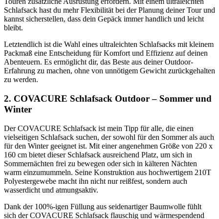
Touren zusätzliche Ausrüstung erfordern. Mit einem ultraleichten
Schlafsack hast du mehr Flexibilität bei der Planung deiner Tour und
kannst sicherstellen, dass dein Gepäck immer handlich und leicht
bleibt.
Letztendlich ist die Wahl eines ultraleichten Schlafsacks mit kleinem
Packmaß eine Entscheidung für Komfort und Effizienz auf deinen
Abenteuern. Es ermöglicht dir, das Beste aus deiner Outdoor-
Erfahrung zu machen, ohne von unnötigem Gewicht zurückgehalten
zu werden.
2. COVACURE Schlafsack Outdoor – Sommer und
Winter
Der COVACURE Schlafsack ist mein Tipp für alle, die einen
vielseitigen Schlafsack suchen, der sowohl für den Sommer als auch
für den Winter geeignet ist. Mit einer angenehmen Größe von 220 x
160 cm bietet dieser Schlafsack ausreichend Platz, um sich in
Sommernächten frei zu bewegen oder sich in kälteren Nächten
warm einzumummeln. Seine Konstruktion aus hochwertigem 210T
Polyestergewebe macht ihn nicht nur reißfest, sondern auch
wasserdicht und atmungsaktiv.
Dank der 100%-igen Füllung aus seidenartiger Baumwolle fühlt
sich der COVACURE Schlafsack flauschig und wärmespendend