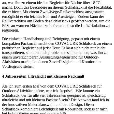
an, was ihn zu einem idealen Begleiter für Nächte über 18 °C
macht. Doch das Besondere an diesem Schlafsack ist die Flexibilität,
die er bietet. Mit einem Zwei-Wege-Reißverschluss ausgestattet,
ermöglicht er ein leichtes Ein- und Aussteigen. Zudem kann der
Reißverschluss am Boden des Schlafsacks geöffnet werden, um die
Füße an warmen Nächten zu befreien und so die Luftzirkulation zu
regulieren.
Die einfache Handhabung und Reinigung, gepaart mit einem
kompakten Packmaß, macht den COVACURE Schlafsack zu einem
praktischen Begleiter auf jeder Tour. Er lässt sich nicht nur leicht
transportieren, sondern auch problemlos sauber halten, was ihn zu
einem unverzichtbaren Ausrüstungsgegenstand für Outdoor-
Aktivitäten macht, bei denen Zuverlässigkeit und Komfort im
Vordergrund stehen.
4 Jahreszeiten Ultraleicht mit kleinem Packmaß
Als ich zum ersten Mal von dem COVACURE Schlafsack für
Outdoor-Aktivitäten hörte, war ich skeptisch. Wie konnte ein
Schlafsack, der für alle vier Jahreszeiten geeignet ist, gleichzeitig
ultraleicht und mit kleinem Packmaß sein? Die Antwort fand ich in
der innovativen Materialauswahl und dem Design. Dieser
Schlafsack kombiniert Leichtigkeit mit Robustheit, sodass er mich
bei jedem Wetter warm und trocken hält.