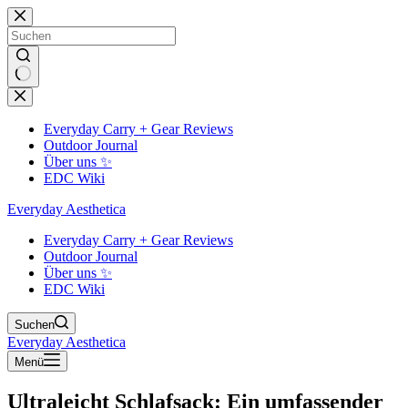
Zum
Inhalt
springen
Keine
Ergebnisse
Everyday Carry + Gear Reviews
Outdoor Journal
Über uns ✨
EDC Wiki
Everyday Aesthetica
Everyday Carry + Gear Reviews
Outdoor Journal
Über uns ✨
EDC Wiki
Suchen
Everyday Aesthetica
Menü
Ultraleicht Schlafsack: Ein umfassender