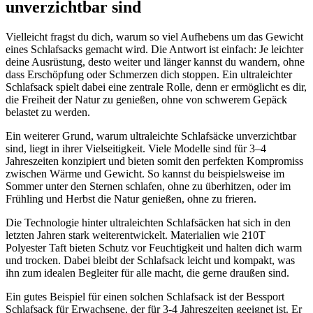
unverzichtbar sind
Vielleicht fragst du dich, warum so viel Aufhebens um das Gewicht
eines Schlafsacks gemacht wird. Die Antwort ist einfach: Je leichter
deine Ausrüstung, desto weiter und länger kannst du wandern, ohne
dass Erschöpfung oder Schmerzen dich stoppen. Ein ultraleichter
Schlafsack spielt dabei eine zentrale Rolle, denn er ermöglicht es dir,
die Freiheit der Natur zu genießen, ohne von schwerem Gepäck
belastet zu werden.
Ein weiterer Grund, warum ultraleichte Schlafsäcke unverzichtbar
sind, liegt in ihrer Vielseitigkeit. Viele Modelle sind für 3–4
Jahreszeiten konzipiert und bieten somit den perfekten Kompromiss
zwischen Wärme und Gewicht. So kannst du beispielsweise im
Sommer unter den Sternen schlafen, ohne zu überhitzen, oder im
Frühling und Herbst die Natur genießen, ohne zu frieren.
Die Technologie hinter ultraleichten Schlafsäcken hat sich in den
letzten Jahren stark weiterentwickelt. Materialien wie 210T
Polyester Taft bieten Schutz vor Feuchtigkeit und halten dich warm
und trocken. Dabei bleibt der Schlafsack leicht und kompakt, was
ihn zum idealen Begleiter für alle macht, die gerne draußen sind.
Ein gutes Beispiel für einen solchen Schlafsack ist der Bessport
Schlafsack für Erwachsene, der für 3-4 Jahreszeiten geeignet ist. Er