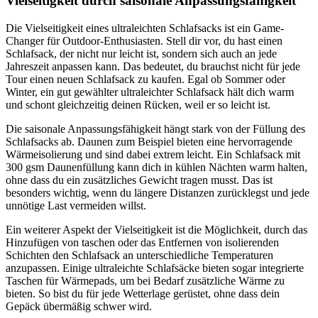
Vielseitigkeit durch saisonale Anpassungsfähigkeit
Die Vielseitigkeit eines ultraleichten Schlafsacks ist ein Game-
Changer für Outdoor-Enthusiasten. Stell dir vor, du hast einen
Schlafsack, der nicht nur leicht ist, sondern sich auch an jede
Jahreszeit anpassen kann. Das bedeutet, du brauchst nicht für jede
Tour einen neuen Schlafsack zu kaufen. Egal ob Sommer oder
Winter, ein gut gewählter ultraleichter Schlafsack hält dich warm
und schont gleichzeitig deinen Rücken, weil er so leicht ist.
Die saisonale Anpassungsfähigkeit hängt stark von der Füllung des
Schlafsacks ab. Daunen zum Beispiel bieten eine hervorragende
Wärmeisolierung und sind dabei extrem leicht. Ein Schlafsack mit
300 gsm Daunenfüllung kann dich in kühlen Nächten warm halten,
ohne dass du ein zusätzliches Gewicht tragen musst. Das ist
besonders wichtig, wenn du längere Distanzen zurücklegst und jede
unnötige Last vermeiden willst.
Ein weiterer Aspekt der Vielseitigkeit ist die Möglichkeit, durch das
Hinzufügen von taschen oder das Entfernen von isolierenden
Schichten den Schlafsack an unterschiedliche Temperaturen
anzupassen. Einige ultraleichte Schlafsäcke bieten sogar integrierte
Taschen für Wärmepads, um bei Bedarf zusätzliche Wärme zu
bieten. So bist du für jede Wetterlage gerüstet, ohne dass dein
Gepäck übermäßig schwer wird.