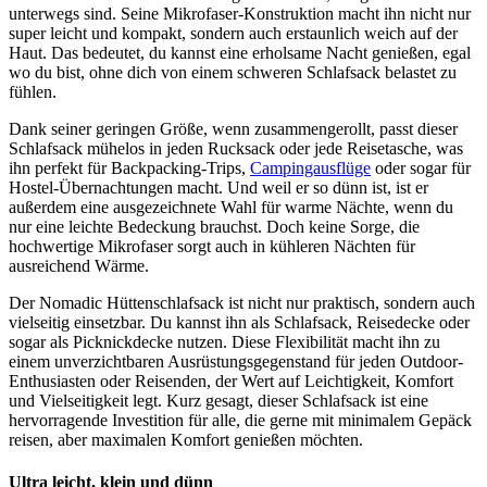
unterwegs sind. Seine Mikrofaser-Konstruktion macht ihn nicht nur
super leicht und kompakt, sondern auch erstaunlich weich auf der
Haut. Das bedeutet, du kannst eine erholsame Nacht genießen, egal
wo du bist, ohne dich von einem schweren Schlafsack belastet zu
fühlen.
Dank seiner geringen Größe, wenn zusammengerollt, passt dieser
Schlafsack mühelos in jeden Rucksack oder jede Reisetasche, was
ihn perfekt für Backpacking-Trips,
Campingausflüge
oder sogar für
Hostel-Übernachtungen macht. Und weil er so dünn ist, ist er
außerdem eine ausgezeichnete Wahl für warme Nächte, wenn du
nur eine leichte Bedeckung brauchst. Doch keine Sorge, die
hochwertige Mikrofaser sorgt auch in kühleren Nächten für
ausreichend Wärme.
Der Nomadic Hüttenschlafsack ist nicht nur praktisch, sondern auch
vielseitig einsetzbar. Du kannst ihn als Schlafsack, Reisedecke oder
sogar als Picknickdecke nutzen. Diese Flexibilität macht ihn zu
einem unverzichtbaren Ausrüstungsgegenstand für jeden Outdoor-
Enthusiasten oder Reisenden, der Wert auf Leichtigkeit, Komfort
und Vielseitigkeit legt. Kurz gesagt, dieser Schlafsack ist eine
hervorragende Investition für alle, die gerne mit minimalem Gepäck
reisen, aber maximalen Komfort genießen möchten.
Ultra leicht, klein und dünn