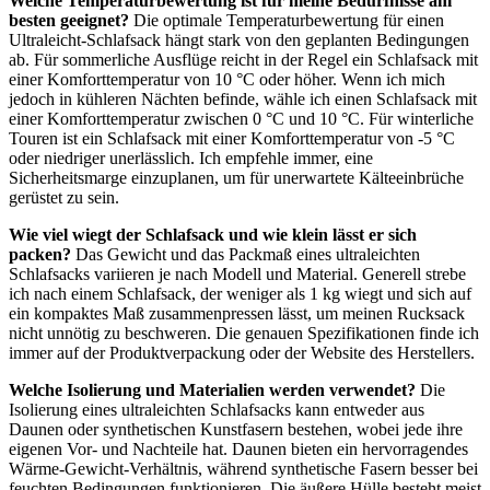
Welche Temperaturbewertung ist für meine Bedürfnisse am
besten geeignet?
Die optimale Temperaturbewertung für einen
Ultraleicht-Schlafsack hängt stark von den geplanten Bedingungen
ab. Für sommerliche Ausflüge reicht in der Regel ein Schlafsack mit
einer Komforttemperatur von 10 °C oder höher. Wenn ich mich
jedoch in kühleren Nächten befinde, wähle ich einen Schlafsack mit
einer Komforttemperatur zwischen 0 °C und 10 °C. Für winterliche
Touren ist ein Schlafsack mit einer Komforttemperatur von -5 °C
oder niedriger unerlässlich. Ich empfehle immer, eine
Sicherheitsmarge einzuplanen, um für unerwartete Kälteeinbrüche
gerüstet zu sein.
Wie viel wiegt der Schlafsack und wie klein lässt er sich
packen?
Das Gewicht und das Packmaß eines ultraleichten
Schlafsacks variieren je nach Modell und Material. Generell strebe
ich nach einem Schlafsack, der weniger als 1 kg wiegt und sich auf
ein kompaktes Maß zusammenpressen lässt, um meinen Rucksack
nicht unnötig zu beschweren. Die genauen Spezifikationen finde ich
immer auf der Produktverpackung oder der Website des Herstellers.
Welche Isolierung und Materialien werden verwendet?
Die
Isolierung eines ultraleichten Schlafsacks kann entweder aus
Daunen oder synthetischen Kunstfasern bestehen, wobei jede ihre
eigenen Vor- und Nachteile hat. Daunen bieten ein hervorragendes
Wärme-Gewicht-Verhältnis, während synthetische Fasern besser bei
feuchten Bedingungen funktionieren. Die äußere Hülle besteht meist