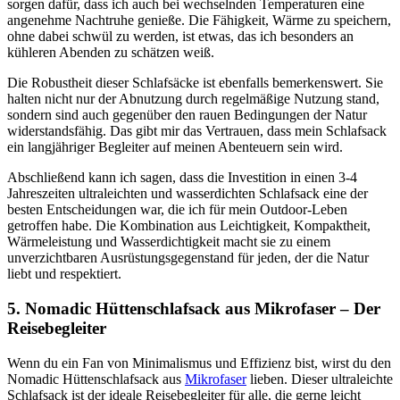
sorgen dafür, dass ich auch bei wechselnden Temperaturen eine
angenehme Nachtruhe genieße. Die Fähigkeit, Wärme zu speichern,
ohne dabei schwül zu werden, ist etwas, das ich besonders an
kühleren Abenden zu schätzen weiß.
Die Robustheit dieser Schlafsäcke ist ebenfalls bemerkenswert. Sie
halten nicht nur der Abnutzung durch regelmäßige Nutzung stand,
sondern sind auch gegenüber den rauen Bedingungen der Natur
widerstandsfähig. Das gibt mir das Vertrauen, dass mein Schlafsack
ein langjähriger Begleiter auf meinen Abenteuern sein wird.
Abschließend kann ich sagen, dass die Investition in einen 3-4
Jahreszeiten ultraleichten und wasserdichten Schlafsack eine der
besten Entscheidungen war, die ich für mein Outdoor-Leben
getroffen habe. Die Kombination aus Leichtigkeit, Kompaktheit,
Wärmeleistung und Wasserdichtigkeit macht sie zu einem
unverzichtbaren Ausrüstungsgegenstand für jeden, der die Natur
liebt und respektiert.
5. Nomadic Hüttenschlafsack aus Mikrofaser – Der
Reisebegleiter
Wenn du ein Fan von Minimalismus und Effizienz bist, wirst du den
Nomadic Hüttenschlafsack aus
Mikrofaser
lieben. Dieser ultraleichte
Schlafsack ist der ideale Reisebegleiter für alle, die gerne leicht