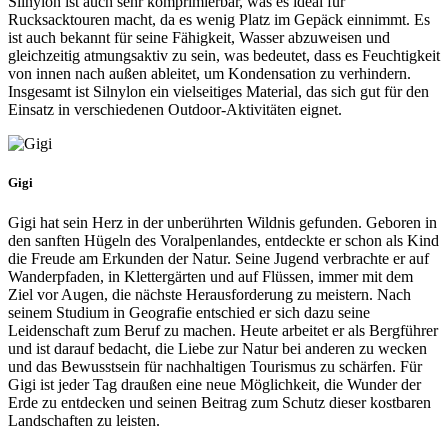
Silnylon ist auch sehr komprimierbar, was es ideal für
Rucksacktouren macht, da es wenig Platz im Gepäck einnimmt. Es
ist auch bekannt für seine Fähigkeit, Wasser abzuweisen und
gleichzeitig atmungsaktiv zu sein, was bedeutet, dass es Feuchtigkeit
von innen nach außen ableitet, um Kondensation zu verhindern.
Insgesamt ist Silnylon ein vielseitiges Material, das sich gut für den
Einsatz in verschiedenen Outdoor-Aktivitäten eignet.
Gigi
Gigi hat sein Herz in der unberührten Wildnis gefunden. Geboren in
den sanften Hügeln des Voralpenlandes, entdeckte er schon als Kind
die Freude am Erkunden der Natur. Seine Jugend verbrachte er auf
Wanderpfaden, in Klettergärten und auf Flüssen, immer mit dem
Ziel vor Augen, die nächste Herausforderung zu meistern. Nach
seinem Studium in Geografie entschied er sich dazu seine
Leidenschaft zum Beruf zu machen. Heute arbeitet er als Bergführer
und ist darauf bedacht, die Liebe zur Natur bei anderen zu wecken
und das Bewusstsein für nachhaltigen Tourismus zu schärfen. Für
Gigi ist jeder Tag draußen eine neue Möglichkeit, die Wunder der
Erde zu entdecken und seinen Beitrag zum Schutz dieser kostbaren
Landschaften zu leisten.