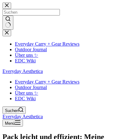
Zum
Inhalt
springen
Keine
Ergebnisse
Everyday Carry + Gear Reviews
Outdoor Journal
Über uns ✨
EDC Wiki
Everyday Aesthetica
Everyday Carry + Gear Reviews
Outdoor Journal
Über uns ✨
EDC Wiki
Suchen
Everyday Aesthetica
Menü
Pack leicht und effizient: Meine