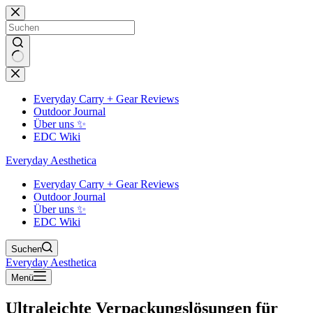
Zum
Inhalt
springen
Keine
Ergebnisse
Everyday Carry + Gear Reviews
Outdoor Journal
Über uns ✨
EDC Wiki
Everyday Aesthetica
Everyday Carry + Gear Reviews
Outdoor Journal
Über uns ✨
EDC Wiki
Suchen
Everyday Aesthetica
Menü
Ultraleichte Verpackungslösungen für