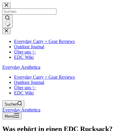
Zum
Inhalt
springen
Keine
Ergebnisse
Everyday Carry + Gear Reviews
Outdoor Journal
Über uns ✨
EDC Wiki
Everyday Aesthetica
Everyday Carry + Gear Reviews
Outdoor Journal
Über uns ✨
EDC Wiki
Suchen
Everyday Aesthetica
Menü
Was gehört in einen EDC Rucksack?