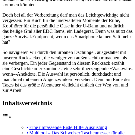
kommen könnten.
Doch bei all der Vorbereitung darf man das Leichtgewichtige nicht
vergessen: Ein Buch für die unerwarteten Momente der Ruhe,
Kopfhörer für die persönliche Oase in der U-Bahn und natürlich,
das heilige Gral aller EDC-Items, ein Ladegerät. Denn was nützt das
ganze Survival-Equipment, wenn das Smartphone keinen Saft mehr
hat?
So navigieren wir durch den urbanen Dschungel, ausgestattet mit
unseren Rucksäcken, die weniger von außen sichtbar machen, als
sie verbergen. Ein jeder Gegenstand in diesem Rucksack erzählt
eine Geschichte oder zumindest eine sehr überzeugende »Was-wäre-
wenn«-Anekdote. Die Auswahl ist persönlich, durchdacht und
manchmal mit einem Augenzwinkern versehen. Denn am Ende des
Tages ist das größte Abenteuer vielleicht einfach der Weg von und
zur Arbeit.
Inhaltsverzeichnis
Eine umfassende Erste-Hilfe-Ausrüstung
Multitool – Das Schweizer Taschenmesser für alle