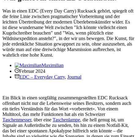
Was in einen EDC (Every Day Carry) Rucksack gehört, spiegelt oft
die feine Linie zwischen pragmatischer Vorbereitung und der
leichten Übertreibung der modernen Überlebenskünstler wider. Es
ist diese wundersame Welt zwischen "Ich könnte vielleicht einen
Kugelschreiber brauchen" und "Was, wenn plötzlich eine
Wildnisexpedition ansteht?", in der wir uns bewegen. Die Kunst, für
jede erdenkliche Situation gewappnet zu sein, ohne auszusehen, als
würde man auf eine dreiwöchige Marsmission aufbrechen, ist
wahrlich eine hohe Kunst.
Maximilian
Februar 2024
EDC – Everyday Carry
,
Journal
Ein Blick in einen sorgfältig zusammengestellten EDC Rucksack
offenbart nicht nur die Lebensweise seines Besitzers, sondern auch
ein tiefes Verständnis für das Wort »vorbereitet«. Von einem
Multitool, das mehr Funktionen hat als ein Schweizer
Taschenmesser
, über eine
Taschenlampe
, die hell genug ist, um
Signale an Außerirdische zu senden, bis hin zu einem Notfall-Kit,
das bei einer spontanen Apokalypse hilfreich sein könnte – die
Inhalte sind so vielseitig wie die Szenarien, in denen sie zum Einsatz