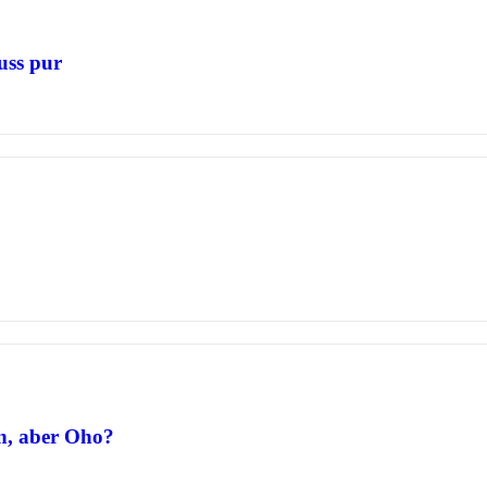
uss pur
n, aber Oho?