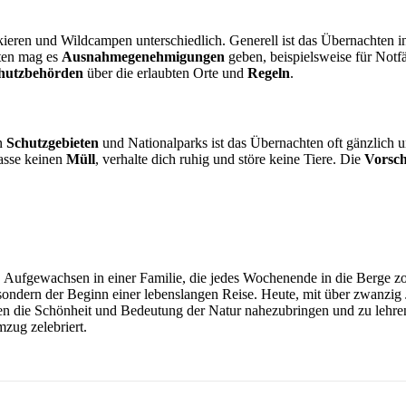
ren und Wildcampen unterschiedlich. Generell ist das Übernachten in 
ten mag es
Ausnahmegenehmigungen
geben, beispielsweise für Notfä
hutzbehörden
über die erlaubten Orte und
Regeln
.
In
Schutzgebieten
und Nationalparks ist das Übernachten oft gänzlich u
lasse keinen
Müll
, verhalte dich ruhig und störe keine Tiere. Die
Vorsch
. Aufgewachsen in einer Familie, die jedes Wochenende in die Berge zog
sondern der Beginn einer lebenslangen Reise. Heute, mit über zwanzig J
eren die Schönheit und Bedeutung der Natur nahezubringen und zu lehre
zug zelebriert.