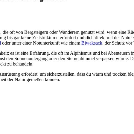
die oft von Bergsteigern oder Wanderern genutzt wird, wenn eine Rückk
enig bis gar keine Zeltstrukturen erfordert und dich direkt mit der Natu
l
oder unter einer Notunterkunft wie einem
Biwaksack
, der Schutz vor
eit; es ist eine Erfahrung, die oft im Alpinismus und bei Abenteuern 
onst den Sonnenuntergang oder den Sternenhimmel verpassen würde. Die
pekt zu behandeln.
srüstung erfordert, um sicherzustellen, dass du warm und trocken blei
heit der Natur genießen können.