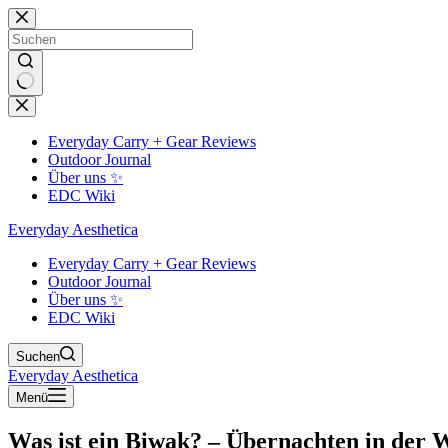
Zum
Inhalt
springen
Keine
Ergebnisse
Everyday Carry + Gear Reviews
Outdoor Journal
Über uns ✨
EDC Wiki
Everyday Aesthetica
Everyday Carry + Gear Reviews
Outdoor Journal
Über uns ✨
EDC Wiki
Suchen
Everyday Aesthetica
Menü
Was ist ein Biwak? – Übernachten in der W