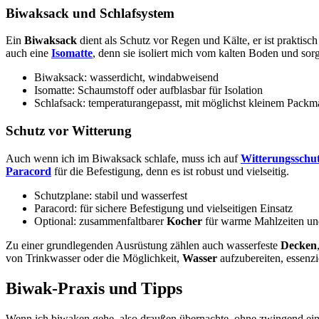
Biwaksack und Schlafsystem
Ein
Biwaksack
dient als Schutz vor Regen und Kälte, er ist praktis
auch eine
Isomatte
, denn sie isoliert mich vom kalten Boden und sor
Biwaksack: wasserdicht, windabweisend
Isomatte: Schaumstoff oder aufblasbar für Isolation
Schlafsack: temperaturangepasst, mit möglichst kleinem Packm
Schutz vor Witterung
Auch wenn ich im Biwaksack schlafe, muss ich auf
Witterungsschu
Paracord
für die Befestigung, denn es ist robust und vielseitig.
Schutzplane: stabil und wasserfest
Paracord: für sichere Befestigung und vielseitigen Einsatz
Optional: zusammenfaltbarer
Kocher
für warme Mahlzeiten un
Zu einer grundlegenden Ausrüstung zählen auch wasserfeste
Decken
von Trinkwasser oder die Möglichkeit,
Wasser
aufzubereiten, essenz
Biwak-Praxis und Tipps
Wenn ich biwaken gehe, also draußen übernachte, ohne zwingend ein Z