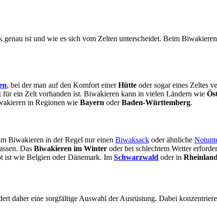
wak genau ist und wie es sich vom Zelten unterscheidet. Beim Biwakier
en
, bei der man auf den Komfort einer
Hütte
oder sogar eines Zeltes ve
z
für ein Zelt vorhanden ist. Biwakieren kann in vielen Ländern wie
Ös
Biwakieren in Regionen wie
Bayern
oder
Baden-Württemberg
.
im Biwakieren in der Regel nur einen
Biwaksack
oder ähnliche
Notunt
lassen. Das
Biwakieren im Winter
oder bei schlechtem Wetter erforde
bt ist wie Belgien oder Dänemark. Im
Schwarzwald
oder in
Rheinland
dert daher eine sorgfältige Auswahl der Ausrüstung. Dabei konzentrie