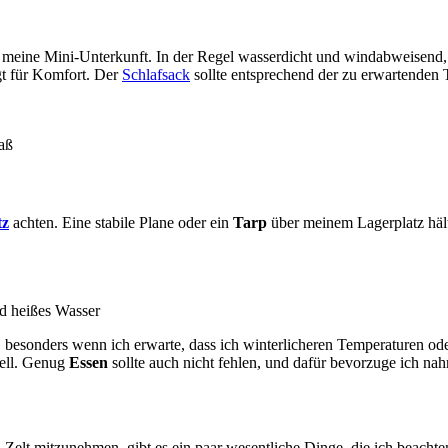
ch meine Mini-Unterkunft. In der Regel wasserdicht und windabweisend, 
gt für Komfort. Der
Schlafsack
sollte entsprechend der zu erwartenden
aß
tz
achten. Eine stabile Plane oder ein
Tarp
über meinem Lagerplatz hält
d heißes Wasser
, besonders wenn ich erwarte, dass ich winterlicheren Temperaturen od
iell. Genug
Essen
sollte auch nicht fehlen, und dafür bevorzuge ich nah
elt mitzunehmen, gibt es ein paar wesentliche Dinge, die ich beachten