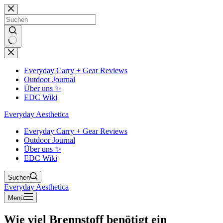
Zum
Inhalt
springen
Keine
Ergebnisse
Everyday Carry + Gear Reviews
Outdoor Journal
Über uns ✨
EDC Wiki
Everyday Aesthetica
Everyday Carry + Gear Reviews
Outdoor Journal
Über uns ✨
EDC Wiki
Suchen
Everyday Aesthetica
Menü
Wie viel Brennstoff benötigt ein