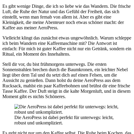
Es gibt wenige Dinge, die ich so liebe wie das Wandern. Die frische
Luft, die Ruhe der Natur und das Gefühl der Freiheit, das sich
einstellt, wenn man fernab von allem ist. Aber es gibt eine
Kleinigkeit, die meine Abenteuer noch etwas schöner macht: der
Kaffee aus meiner AeroPress.
Vielleicht klingt das zunächst etwas ungewöhnlich. Warum schleppe
ich beim Wandern eine Kaffeemaschine mit? Die Antwort ist
einfach: Für mich ist guter Kaffee nicht nur ein Getränk, sondern ein
Ritual, ein Moment des Innehaltens.
Stell dir vor, du bist frühmorgens unterwegs. Die ersten
Sonnenstrahlen brechen durch die Baumkronen, ein leichter Nebel
liegt über dem Tal und du setzt dich auf einen Felsen, um die
Aussicht zu genießen. Dann holst du deine AeroPress aus dem
Rucksack, mahlst ein paar Kaffeebohnen und brühst dir eine frische
Tasse Kaffee. Der Duft steigt in die kalte Morgenluft, und in diesem
Moment gibt es nichts Schöneres.
Die AeroPress ist dabei perfekt für unterwegs: leicht,
robust und unkompliziert.
Es geht nicht nur um den Kaffee selbst. Die Ruhe beim Kochen, das