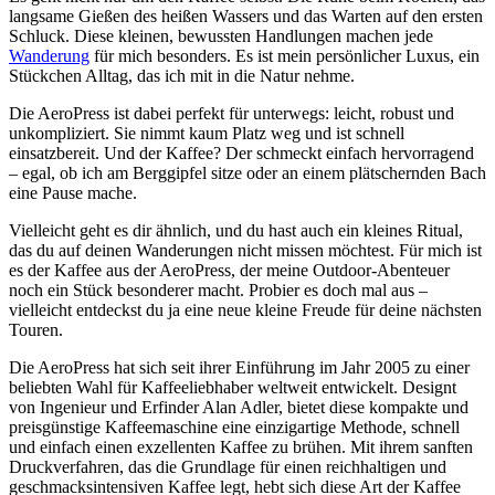
langsame Gießen des heißen Wassers und das Warten auf den ersten
Schluck. Diese kleinen, bewussten Handlungen machen jede
Wanderung
für mich besonders. Es ist mein persönlicher Luxus, ein
Stückchen Alltag, das ich mit in die Natur nehme.
Die AeroPress ist dabei perfekt für unterwegs: leicht, robust und
unkompliziert. Sie nimmt kaum Platz weg und ist schnell
einsatzbereit. Und der Kaffee? Der schmeckt einfach hervorragend
– egal, ob ich am Berggipfel sitze oder an einem plätschernden Bach
eine Pause mache.
Vielleicht geht es dir ähnlich, und du hast auch ein kleines Ritual,
das du auf deinen Wanderungen nicht missen möchtest. Für mich ist
es der Kaffee aus der AeroPress, der meine Outdoor-Abenteuer
noch ein Stück besonderer macht. Probier es doch mal aus –
vielleicht entdeckst du ja eine neue kleine Freude für deine nächsten
Touren.
Die AeroPress hat sich seit ihrer Einführung im Jahr 2005 zu einer
beliebten Wahl für Kaffeeliebhaber weltweit entwickelt. Designt
von Ingenieur und Erfinder Alan Adler, bietet diese kompakte und
preisgünstige Kaffeemaschine eine einzigartige Methode, schnell
und einfach einen exzellenten Kaffee zu brühen. Mit ihrem sanften
Druckverfahren, das die Grundlage für einen reichhaltigen und
geschmacksintensiven Kaffee legt, hebt sich diese Art der Kaffee