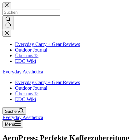
Zum
Inhalt
springen
Keine
Ergebnisse
Everyday Carry + Gear Reviews
Outdoor Journal
Über uns ✨
EDC Wiki
Everyday Aesthetica
Everyday Carry + Gear Reviews
Outdoor Journal
Über uns ✨
EDC Wiki
Suchen
Everyday Aesthetica
Menü
AeroPress: Perfekte Kaffeezubereitung