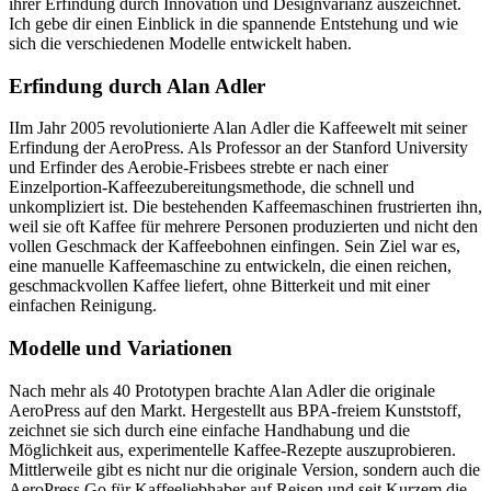
ihrer Erfindung durch Innovation und Designvarianz auszeichnet.
Ich gebe dir einen Einblick in die spannende Entstehung und wie
sich die verschiedenen Modelle entwickelt haben.
Erfindung durch Alan Adler
IIm Jahr 2005 revolutionierte Alan Adler die Kaffeewelt mit seiner
Erfindung der AeroPress. Als Professor an der Stanford University
und Erfinder des Aerobie-Frisbees strebte er nach einer
Einzelportion-Kaffeezubereitungsmethode, die schnell und
unkompliziert ist. Die bestehenden Kaffeemaschinen frustrierten ihn,
weil sie oft Kaffee für mehrere Personen produzierten und nicht den
vollen Geschmack der Kaffeebohnen einfingen. Sein Ziel war es,
eine manuelle Kaffeemaschine zu entwickeln, die einen reichen,
geschmackvollen Kaffee liefert, ohne Bitterkeit und mit einer
einfachen Reinigung.
Modelle und Variationen
Nach mehr als 40 Prototypen brachte Alan Adler die originale
AeroPress auf den Markt. Hergestellt aus BPA-freiem Kunststoff,
zeichnet sie sich durch eine einfache Handhabung und die
Möglichkeit aus, experimentelle Kaffee-Rezepte auszuprobieren.
Mittlerweile gibt es nicht nur die originale Version, sondern auch die
AeroPress Go für Kaffeeliebhaber auf Reisen und seit Kurzem die