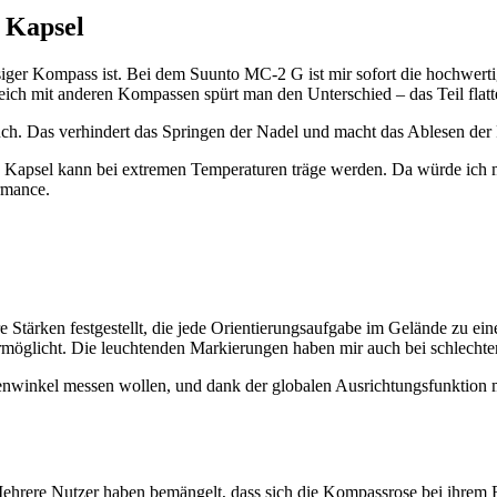
e Kapsel
iger Kompass ist. Bei dem Suunto MC-2 G ist mir sofort die hochwertige
gleich mit anderen Kompassen spürt man den Unterschied – das Teil flat
brauch. Das verhindert das Springen der Nadel und macht das Ablesen der
rte Kapsel kann bei extremen Temperaturen träge werden. Da würde ich 
rmance.
Stärken festgestellt, die jede Orientierungsaufgabe im Gelände zu e
möglicht. Die leuchtenden Markierungen haben mir auch bei schlechten 
öhenwinkel messen wollen, und dank der globalen Ausrichtungsfunktion
 Mehrere Nutzer haben bemängelt, dass sich die Kompassrose bei ihrem