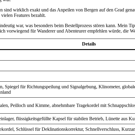
 sind wirklich exakt und das Anpeilen von Bergen auf den Grad genau i
vielen Features bezahlt.
indeutig war, was besonders beim Bestellprozess stören kann. Mein Ti
 ich vorwiegend für Wanderer und Abenteurer empfehlen würde, die Wer
Details
n, Spiegel für Richtungspeilung und Signalgebung, Klinometer, globale
nnland
n, Peilloch und Kimme, abnehmbare Tragekordel mit Schnappschloss, 
nlager, flüssigkeitsgefüllte Kapsel für stabilen Betrieb, Lünette aus Ku
rdel, Schlüssel für Deklinationskorrektur, Schnellverschluss, Kurzan