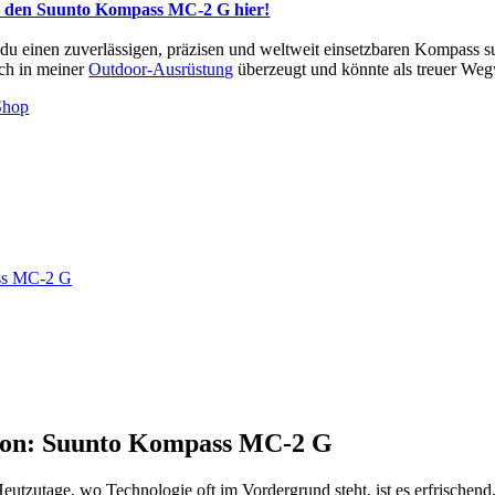
 den Suunto Kompass MC-2 G hier!
u einen zuverlässigen, präzisen und weltweit einsetzbaren Kompass s
ch in meiner
Outdoor-Ausrüstung
überzeugt und könnte als treuer Wegw
Shop
ass MC-2 G
sion: Suunto Kompass MC-2 G
utzutage, wo Technologie oft im Vordergrund steht, ist es erfrischend, 