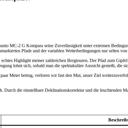
 Suunto MC-2 G Kompass seine Zuverlässigkeit unter extremen Bedingu
unmarkierten Pfade und der variablen Wetterbedingungen nur selten vo
echtes Highlight meiner zahlreichen Bergtouren. Der Pfad zum Gipfel i
rengung lohnt sich, sobald man die spektakuläre Aussicht genießt, die si
aar Meter betrug, verloren wir fast den Mut, unser Ziel weiterzuverf
ch. Durch die einstellbare Deklinationskorrektur und die leuchtenden 
Beschrei