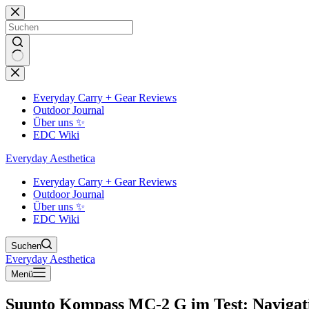
Zum
Inhalt
springen
Keine
Ergebnisse
Everyday Carry + Gear Reviews
Outdoor Journal
Über uns ✨
EDC Wiki
Everyday Aesthetica
Everyday Carry + Gear Reviews
Outdoor Journal
Über uns ✨
EDC Wiki
Suchen
Everyday Aesthetica
Menü
Suunto Kompass MC-2 G im Test: Navigati