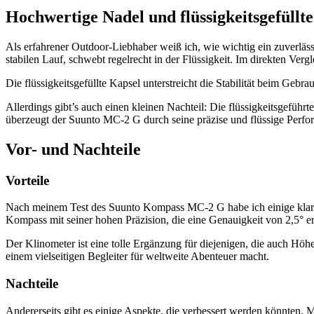
Hochwertige Nadel und flüssigkeitsgefüllt
Als erfahrener Outdoor-Liebhaber weiß ich, wie wichtig ein zuverläss
stabilen Lauf, schwebt regelrecht in der Flüssigkeit. Im direkten Ver
Die flüssigkeitsgefüllte Kapsel unterstreicht die Stabilität beim Ge
Allerdings gibt’s auch einen kleinen Nachteil: Die flüssigkeitsgefüh
überzeugt der Suunto MC-2 G durch seine präzise und flüssige Perfo
Vor- und Nachteile
Vorteile
Nach meinem Test des Suunto Kompass MC-2 G habe ich einige klare 
Kompass mit seiner hohen Präzision, die eine Genauigkeit von 2,5° er
Der Klinometer ist eine tolle Ergänzung für diejenigen, die auch H
einem vielseitigen Begleiter für weltweite Abenteuer macht.
Nachteile
Andererseits gibt es einige Aspekte, die verbessert werden könnten.