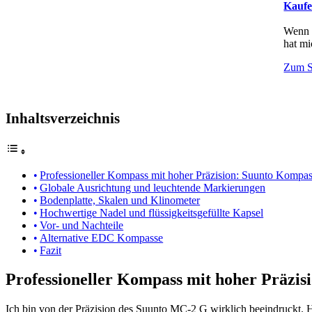
Kaufe
Wenn d
hat mi
Zum 
Inhaltsverzeichnis
Professioneller Kompass mit hoher Präzision: Suunto Komp
Globale Ausrichtung und leuchtende Markierungen
Bodenplatte, Skalen und Klinometer
Hochwertige Nadel und flüssigkeitsgefüllte Kapsel
Vor- und Nachteile
Alternative EDC Kompasse
Fazit
Professioneller Kompass mit hoher Präzi
Ich bin von der Präzision des Suunto MC-2 G wirklich beeindruckt. He