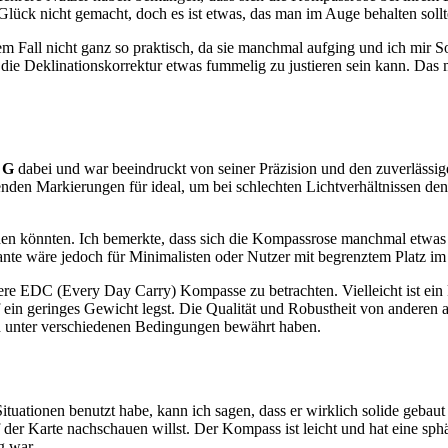
Glück nicht gemacht, doch es ist etwas, das man im Auge behalten sollt
em Fall nicht ganz so praktisch, da sie manchmal aufging und ich mir 
t die Deklinationskorrektur etwas fummelig zu justieren sein kann. Das
 G
dabei und war beeindruckt von seiner Präzision und den zuverlässig
htenden Markierungen für ideal, um bei schlechten Lichtverhältnissen d
werden könnten. Ich bemerkte, dass sich die Kompassrose manchmal etwas
nte wäre jedoch für Minimalisten oder Nutzer mit begrenztem Platz im
re EDC (Every Day Carry) Kompasse zu betrachten. Vielleicht ist ein k
f ein geringes Gewicht legst. Die Qualität und Robustheit von anderen 
ch unter verschiedenen Bedingungen bewährt haben.
ionen benutzt habe, kann ich sagen, dass er wirklich solide gebaut ist
der Karte nachschauen willst. Der Kompass ist leicht und hat eine sphä
g war.