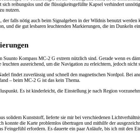
t sich reibungslos und die flüssigkeitsgefüllte Kapsel verhindert unnöt
zu nutzen.
 der falls nötig auch beim Signalgeben in der Wildnis benutzt werden ka
ation, und die gut lesbaren leuchtenden Markierungen, die im Dunkeln e
kierungen
beim Suunto Kompass MC-2 G extrem nützlich sind. Gerade wenn es däm
euchten ausreichend, um die Navigation zu erleichtern, jedoch nicht so 
Nadel findet zuverlässig und schnell den magnetischen Nordpol. Bei a
befand – beim MC-2 G ist das kein Thema.
 Pluspunkt. Es ist kinderleicht, die Einstellung je nach Region vorzune
us solidem Kunststoff, lieferte sie mir bei verschiedenen Lichtverhältni
 Ich konnte die Karte problemlos übertragen und mithilfe der ausgezeich
 Feingefühl erfordern. Es dauerte ein paar Anläufe, bis ich mit den Ei