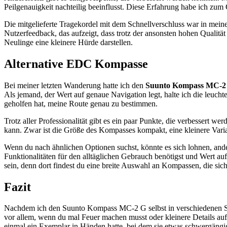
Peilgenauigkeit nachteilig beeinflusst. Diese Erfahrung habe ich zum 
Die mitgelieferte Tragekordel mit dem Schnellverschluss war in mein
Nutzerfeedback, das aufzeigt, dass trotz der ansonsten hohen Qualitä
Neulinge eine kleinere Hürde darstellen.
Alternative EDC Kompasse
Bei meiner letzten Wanderung hatte ich den
Suunto Kompass MC-2
Als jemand, der Wert auf genaue Navigation legt, halte ich die leuc
geholfen hat, meine Route genau zu bestimmen.
Trotz aller Professionalität gibt es ein paar Punkte, die verbessert 
kann. Zwar ist die Größe des Kompasses kompakt, eine kleinere Varia
Wenn du nach ähnlichen Optionen suchst, könnte es sich lohnen, ande
Funktionalitäten für den alltäglichen Gebrauch benötigst und Wert au
sein, denn dort findest du eine breite Auswahl an Kompassen, die si
Fazit
Nachdem ich den Suunto Kompass MC-2 G selbst in verschiedenen Situat
vor allem, wenn du mal Feuer machen musst oder kleinere Details auf 
einmal ein Exemplar in Händen hatte, bei dem sie etwas schwergängi