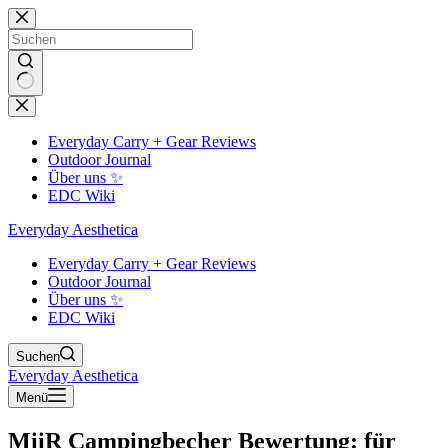
Zum
Inhalt
springen
Keine
Ergebnisse
Everyday Carry + Gear Reviews
Outdoor Journal
Über uns ✨
EDC Wiki
Everyday Aesthetica
Everyday Carry + Gear Reviews
Outdoor Journal
Über uns ✨
EDC Wiki
Suchen
Everyday Aesthetica
Menü
MiiR Campingbecher Bewertung: für