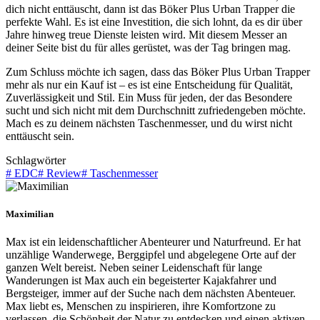
dich nicht enttäuscht, dann ist das Böker Plus Urban Trapper die
perfekte Wahl. Es ist eine Investition, die sich lohnt, da es dir über
Jahre hinweg treue Dienste leisten wird. Mit diesem Messer an
deiner Seite bist du für alles gerüstet, was der Tag bringen mag.
Zum Schluss möchte ich sagen, dass das Böker Plus Urban Trapper
mehr als nur ein Kauf ist – es ist eine Entscheidung für Qualität,
Zuverlässigkeit und Stil. Ein Muss für jeden, der das Besondere
sucht und sich nicht mit dem Durchschnitt zufriedengeben möchte.
Mach es zu deinem nächsten Taschenmesser, und du wirst nicht
enttäuscht sein.
Schlagwörter
#
EDC
#
Review
#
Taschenmesser
Maximilian
Max ist ein leidenschaftlicher Abenteurer und Naturfreund. Er hat
unzählige Wanderwege, Berggipfel und abgelegene Orte auf der
ganzen Welt bereist. Neben seiner Leidenschaft für lange
Wanderungen ist Max auch ein begeisterter Kajakfahrer und
Bergsteiger, immer auf der Suche nach dem nächsten Abenteuer.
Max liebt es, Menschen zu inspirieren, ihre Komfortzone zu
verlassen, die Schönheit der Natur zu entdecken und einen aktiven