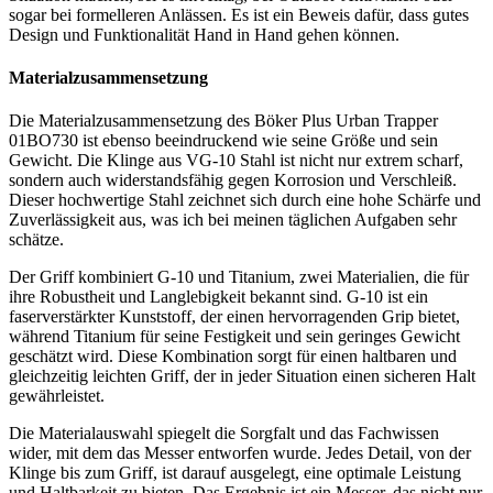
sogar bei formelleren Anlässen. Es ist ein Beweis dafür, dass gutes
Design und Funktionalität Hand in Hand gehen können.
Materialzusammensetzung
Die Materialzusammensetzung des Böker Plus Urban Trapper
01BO730 ist ebenso beeindruckend wie seine Größe und sein
Gewicht. Die Klinge aus VG-10 Stahl ist nicht nur extrem scharf,
sondern auch widerstandsfähig gegen Korrosion und Verschleiß.
Dieser hochwertige Stahl zeichnet sich durch eine hohe Schärfe und
Zuverlässigkeit aus, was ich bei meinen täglichen Aufgaben sehr
schätze.
Der Griff kombiniert G-10 und Titanium, zwei Materialien, die für
ihre Robustheit und Langlebigkeit bekannt sind. G-10 ist ein
faserverstärkter Kunststoff, der einen hervorragenden Grip bietet,
während Titanium für seine Festigkeit und sein geringes Gewicht
geschätzt wird. Diese Kombination sorgt für einen haltbaren und
gleichzeitig leichten Griff, der in jeder Situation einen sicheren Halt
gewährleistet.
Die Materialauswahl spiegelt die Sorgfalt und das Fachwissen
wider, mit dem das Messer entworfen wurde. Jedes Detail, von der
Klinge bis zum Griff, ist darauf ausgelegt, eine optimale Leistung
und Haltbarkeit zu bieten. Das Ergebnis ist ein Messer, das nicht nur