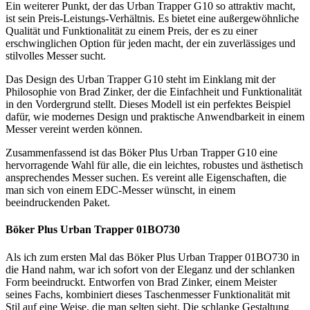
Ein weiterer Punkt, der das Urban Trapper G10 so attraktiv macht,
ist sein Preis-Leistungs-Verhältnis. Es bietet eine außergewöhnliche
Qualität und Funktionalität zu einem Preis, der es zu einer
erschwinglichen Option für jeden macht, der ein zuverlässiges und
stilvolles Messer sucht.
Das Design des Urban Trapper G10 steht im Einklang mit der
Philosophie von Brad Zinker, der die Einfachheit und Funktionalität
in den Vordergrund stellt. Dieses Modell ist ein perfektes Beispiel
dafür, wie modernes Design und praktische Anwendbarkeit in einem
Messer vereint werden können.
Zusammenfassend ist das Böker Plus Urban Trapper G10 eine
hervorragende Wahl für alle, die ein leichtes, robustes und ästhetisch
ansprechendes Messer suchen. Es vereint alle Eigenschaften, die
man sich von einem EDC-Messer wünscht, in einem
beeindruckenden Paket.
Böker Plus Urban Trapper 01BO730
Als ich zum ersten Mal das Böker Plus Urban Trapper 01BO730 in
die Hand nahm, war ich sofort von der Eleganz und der schlanken
Form beeindruckt. Entworfen von Brad Zinker, einem Meister
seines Fachs, kombiniert dieses Taschenmesser Funktionalität mit
Stil auf eine Weise, die man selten sieht. Die schlanke Gestaltung