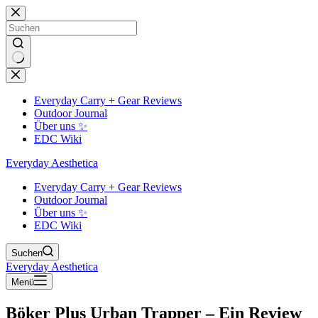
Zum
Inhalt
springen
Keine
Ergebnisse
Everyday Carry + Gear Reviews
Outdoor Journal
Über uns ✨
EDC Wiki
Everyday Aesthetica
Everyday Carry + Gear Reviews
Outdoor Journal
Über uns ✨
EDC Wiki
Suchen
Everyday Aesthetica
Menü
Böker Plus Urban Trapper – Ein Review