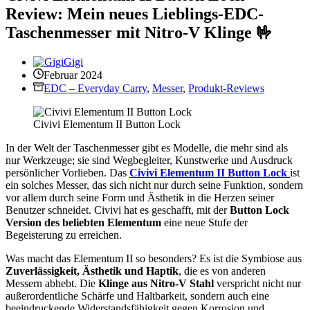
Review: Mein neues Lieblings-EDC-
Taschenmesser mit Nitro-V Klinge 🤟
Gigi
Februar 2024
EDC – Everyday Carry
,
Messer
,
Produkt-Reviews
Civivi Elementum II Button Lock
In der Welt der Taschenmesser gibt es Modelle, die mehr sind als
nur Werkzeuge; sie sind Wegbegleiter, Kunstwerke und Ausdruck
persönlicher Vorlieben. Das
Civivi Elementum II Button Lock
ist
ein solches Messer, das sich nicht nur durch seine Funktion, sondern
vor allem durch seine Form und Ästhetik in die Herzen seiner
Benutzer schneidet. Civivi hat es geschafft, mit der
Button Lock
Version des beliebten Elementum
eine neue Stufe der
Begeisterung zu erreichen.
Was macht das Elementum II so besonders? Es ist die Symbiose aus
Zuverlässigkeit, Ästhetik und Haptik
, die es von anderen
Messern abhebt. Die
Klinge aus Nitro-V Stahl
verspricht nicht nur
außerordentliche Schärfe und Haltbarkeit, sondern auch eine
beeindruckende Widerstandsfähigkeit gegen Korrosion und