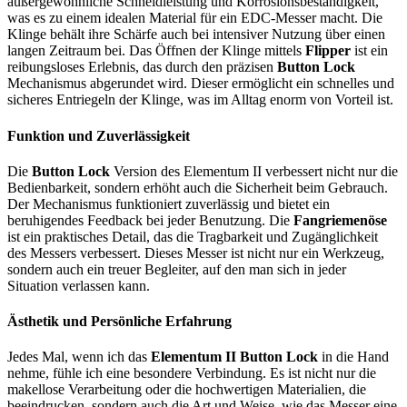
außergewöhnliche Schneidleistung und Korrosionsbeständigkeit,
was es zu einem idealen Material für ein EDC-Messer macht. Die
Klinge behält ihre Schärfe auch bei intensiver Nutzung über einen
langen Zeitraum bei. Das Öffnen der Klinge mittels
Flipper
ist ein
reibungsloses Erlebnis, das durch den präzisen
Button Lock
Mechanismus abgerundet wird. Dieser ermöglicht ein schnelles und
sicheres Entriegeln der Klinge, was im Alltag enorm von Vorteil ist.
Funktion und Zuverlässigkeit
Die
Button Lock
Version des Elementum II verbessert nicht nur die
Bedienbarkeit, sondern erhöht auch die Sicherheit beim Gebrauch.
Der Mechanismus funktioniert zuverlässig und bietet ein
beruhigendes Feedback bei jeder Benutzung. Die
Fangriemenöse
ist ein praktisches Detail, das die Tragbarkeit und Zugänglichkeit
des Messers verbessert. Dieses Messer ist nicht nur ein Werkzeug,
sondern auch ein treuer Begleiter, auf den man sich in jeder
Situation verlassen kann.
Ästhetik und Persönliche Erfahrung
Jedes Mal, wenn ich das
Elementum II Button Lock
in die Hand
nehme, fühle ich eine besondere Verbindung. Es ist nicht nur die
makellose Verarbeitung oder die hochwertigen Materialien, die
beeindrucken, sondern auch die Art und Weise, wie das Messer eine