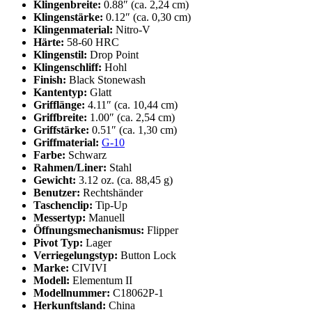
Klingenbreite:
0.88″ (ca. 2,24 cm)
Klingenstärke:
0.12″ (ca. 0,30 cm)
Klingenmaterial:
Nitro-V
Härte:
58-60 HRC
Klingenstil:
Drop Point
Klingenschliff:
Hohl
Finish:
Black Stonewash
Kantentyp:
Glatt
Grifflänge:
4.11″ (ca. 10,44 cm)
Griffbreite:
1.00″ (ca. 2,54 cm)
Griffstärke:
0.51″ (ca. 1,30 cm)
Griffmaterial:
G-10
Farbe:
Schwarz
Rahmen/Liner:
Stahl
Gewicht:
3.12 oz. (ca. 88,45 g)
Benutzer:
Rechtshänder
Taschenclip:
Tip-Up
Messertyp:
Manuell
Öffnungsmechanismus:
Flipper
Pivot Typ:
Lager
Verriegelungstyp:
Button Lock
Marke:
CIVIVI
Modell:
Elementum II
Modellnummer:
C18062P-1
Herkunftsland:
China