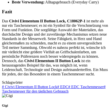
Beste Verwendung:
Alltagsgebrauch (Everyday Carry)
Fazit
Das
Civivi Elementum II Button Lock, C18062P-1
ist mehr als
nur ein Taschenmesser; es ist ein Symbol für die Verschmelzung von
Form und Funktion. Die sorgfältige Auswahl der Materialien, das
durchdachte Design und der zuverlässige Mechanismus setzen neue
Standards in der Messerwelt. Seine Fähigkeit, in Herz und Hand
gleichermaßen zu schneiden, macht es zu einem unvergesslichen
Teil meiner Sammlung. Obwohl es nahezu perfekt ist, wünsche ich
mir vielleicht eine größere Vielfalt an Griffschalenfarben, um
persönliche Präferenzen noch besser widerspiegeln zu können.
Dennoch, das
Civivi Elementum II Button Lock
ist ein
herausragendes Beispiel für das, was möglich ist, wenn
Leidenschaft, Technologie und Design aufeinandertreffen. Ein Muss
für jeden, der das Besondere in einem Taschenmesser sucht.
Schlagwörter
#
Civivi Elementum II Button Lock
#
EDC
#
EDC Taschenmesser
#
Taschenmesser für den täglichen Gebrauch
Gigi