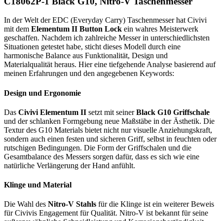
C18062P-1 Black G10, Nitro-V Taschenmesser
In der Welt der EDC (Everyday Carry) Taschenmesser hat Civivi
mit dem
Elementum II Button Lock
ein wahres Meisterwerk
geschaffen. Nachdem ich zahlreiche Messer in unterschiedlichsten
Situationen getestet habe, sticht dieses Modell durch eine
harmonische Balance aus Funktionalität, Design und
Materialqualität heraus. Hier eine tiefgehende Analyse basierend auf
meinen Erfahrungen und den angegebenen Keywords:
Design und Ergonomie
Das
Civivi Elementum II
setzt mit seiner
Black G10 Griffschale
und der schlanken Formgebung neue Maßstäbe in der Ästhetik. Die
Textur des G10 Materials bietet nicht nur visuelle Anziehungskraft,
sondern auch einen festen und sicheren Griff, selbst in feuchten oder
rutschigen Bedingungen. Die Form der Griffschalen und die
Gesamtbalance des Messers sorgen dafür, dass es sich wie eine
natürliche Verlängerung der Hand anfühlt.
Klinge und Material
Die Wahl des
Nitro-V Stahls
für die Klinge ist ein weiterer Beweis
für Civivis Engagement für Qualität. Nitro-V ist bekannt für seine