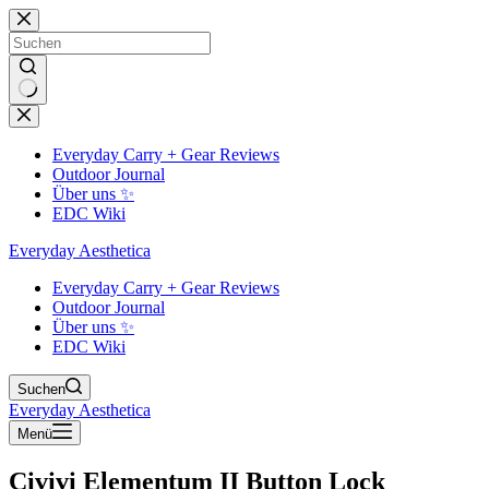
Zum
Inhalt
springen
Keine
Ergebnisse
Everyday Carry + Gear Reviews
Outdoor Journal
Über uns ✨
EDC Wiki
Everyday Aesthetica
Everyday Carry + Gear Reviews
Outdoor Journal
Über uns ✨
EDC Wiki
Suchen
Everyday Aesthetica
Menü
Civivi Elementum II Button Lock