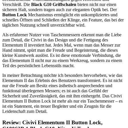
Verschleiß. Die
Black G10 Griffschalen
bieten nicht nur einen
sicheren Halt, sondern tragen auch zur eleganten Optik bei. Der
Button Lock
Mechanismus ermöglicht ein unkompliziertes und
schnelles Öffnen und Schließen der Klinge, ein Feature, das bei der
täglichen Nutzung schnell unverzichtbar wird.
Als erfahrener Nutzer von Taschenmessern erkennt man die Liebe
zum Detail, die Civivi in das Design und die Fertigung des
Elementum II investiert hat. Jedes Mal, wenn man das Messer zur
Hand nimmt, spürt man die Freude und Begeisterung, die dieses
kleine Kunstwerk auslöst. Es ist diese emotionale Verbindung, die
das Elementum II nicht nur zu einem Werkzeug, sondern zu einem
Teil des persönlichen Lebensstils macht.
In meiner Betrachtung möchte ich besonders hervorheben, wie das
Elementum II das Erlebnis des Benutzers transformiert. Es ist nicht
nur die Freude am Besitz eines ästhetisch ansprechenden und
funktional überlegenen Messers; es ist auch das Gefühl der
Sicherheit und Zuverlässigkeit, das mit ihm einhergeht. Das Civivi
Elementum II Button Lock ist mehr als nur ein Taschenmesser – es
ist ein Statement, ein treuer Begleiter und ein Zeugnis für die
Leidenschaft zum Detail.
Review: Civivi Elementum II Button Lock,