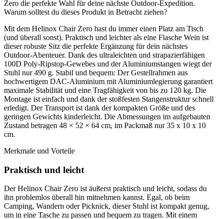
Zero die perfekte Wahl für deine nächste Outdoor-Expedition.
Warum solltest du dieses Produkt in Betracht ziehen?
Mit dem Helinox Chair Zero hast du immer einen Platz am Tisch
(und überall sonst). Praktisch und leichter als eine Flasche Wein ist
dieser robuste Sitz die perfekte Ergänzung für dein nächstes
Outdoor-Abenteuer. Dank des ultraleichten und strapazierfähigen
100D Poly-Ripstop-Gewebes und der Aluminiumstangen wiegt der
Stuhl nur 490 g. Stabil und bequem: Der Gestellrahmen aus
hochwertigem DAC-Aluminium mit Aluminiumlegierung garantiert
maximale Stabilität und eine Tragfähigkeit von bis zu 120 kg. Die
Montage ist einfach und dank der stoßfesten Stangenstruktur schnell
erledigt. Der Transport ist dank der kompakten Größe und des
geringen Gewichts kinderleicht. Die Abmessungen im aufgebauten
Zustand betragen 48 × 52 × 64 cm, im Packmaß nur 35 x 10 x 10
cm.
Merkmale und Vorteile
Praktisch und leicht
Der Helinox Chair Zero ist äußerst praktisch und leicht, sodass du
ihn problemlos überall hin mitnehmen kannst. Egal, ob beim
Camping, Wandern oder Picknick, dieser Stuhl ist kompakt genug,
um in eine Tasche zu passen und bequem zu tragen. Mit einem