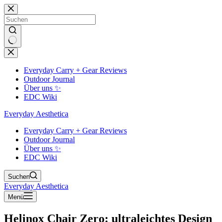
Zum
Inhalt
springen
Keine
Ergebnisse
Everyday Carry + Gear Reviews
Outdoor Journal
Über uns ✨
EDC Wiki
Everyday Aesthetica
Everyday Carry + Gear Reviews
Outdoor Journal
Über uns ✨
EDC Wiki
Suchen
Everyday Aesthetica
Menü
Helinox Chair Zero: ultraleichtes Design