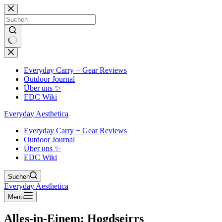
Zum
Inhalt
springen
Keine
Ergebnisse
Everyday Carry + Gear Reviews
Outdoor Journal
Über uns ✨
EDC Wiki
Everyday Aesthetica
Everyday Carry + Gear Reviews
Outdoor Journal
Über uns ✨
EDC Wiki
Suchen
Everyday Aesthetica
Menü
Alles-in-Einem: Hogdseirrs