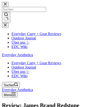
Zum
Inhalt
springen
Keine
Ergebnisse
Everyday Carry + Gear Reviews
Outdoor Journal
Über uns ✨
EDC Wiki
Everyday Aesthetica
Everyday Carry + Gear Reviews
Outdoor Journal
Über uns ✨
EDC Wiki
Suchen
Everyday Aesthetica
Menü
Review: James Brand Redstone