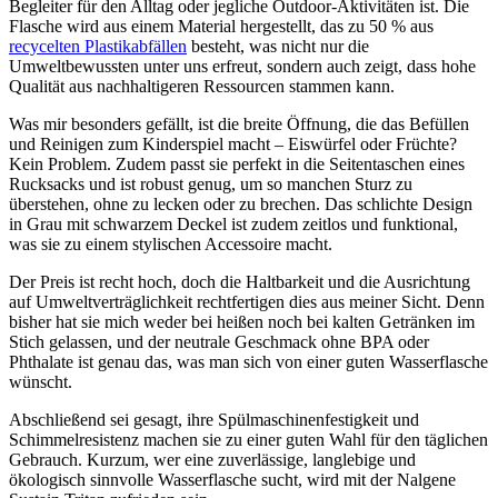
Begleiter für den Alltag oder jegliche Outdoor-Aktivitäten ist. Die
Flasche wird aus einem Material hergestellt, das zu 50 % aus
recycelten Plastikabfällen
besteht, was nicht nur die
Umweltbewussten unter uns erfreut, sondern auch zeigt, dass hohe
Qualität aus nachhaltigeren Ressourcen stammen kann.
Was mir besonders gefällt, ist die breite Öffnung, die das Befüllen
und Reinigen zum Kinderspiel macht – Eiswürfel oder Früchte?
Kein Problem. Zudem passt sie perfekt in die Seitentaschen eines
Rucksacks und ist robust genug, um so manchen Sturz zu
überstehen, ohne zu lecken oder zu brechen. Das schlichte Design
in Grau mit schwarzem Deckel ist zudem zeitlos und funktional,
was sie zu einem stylischen Accessoire macht.
Der Preis ist recht hoch, doch die Haltbarkeit und die Ausrichtung
auf Umweltverträglichkeit rechtfertigen dies aus meiner Sicht. Denn
bisher hat sie mich weder bei heißen noch bei kalten Getränken im
Stich gelassen, und der neutrale Geschmack ohne BPA oder
Phthalate ist genau das, was man sich von einer guten Wasserflasche
wünscht.
Abschließend sei gesagt, ihre Spülmaschinenfestigkeit und
Schimmelresistenz machen sie zu einer guten Wahl für den täglichen
Gebrauch. Kurzum, wer eine zuverlässige, langlebige und
ökologisch sinnvolle Wasserflasche sucht, wird mit der Nalgene