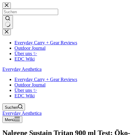
Zum
Inhalt
springen
Keine
Ergebnisse
Everyday Carry + Gear Reviews
Outdoor Journal
Über uns ✨
EDC Wiki
Everyday Aesthetica
Everyday Carry + Gear Reviews
Outdoor Journal
Über uns ✨
EDC Wiki
Suchen
Everyday Aesthetica
Menü
Nalgene Sustain Tritan 900 ml Test: Öko-