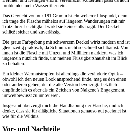
Befüllen und Reinigen enorm vereinfacht. Außerdem passt da auch
problemlos mein Wasserfilter rein.
Das Gewicht von nur 181 Gramm ist ein weiterer Pluspunkt, denn
ich trage die Flasche mühelos auf längeren Wanderungen mit mir.
Trotz ihrer Leichtigkeit wirkt sie keinesfalls fragil. Der Deckel
schließt sicher und zuverlässig.
Die graue Farbgebung mit schwarzem Deckel wirkt modern und ist
gleichzeitig praktisch, da Schmutz nicht so schnell sichtbar ist. Von
innen ist die Flasche mit Unzen und Millilitern markiert, was ich
ungemein nützlich finde, um meinen Flüssigkeitshaushalt im Blick
zu behalten.
Ein kleiner Wermutstropfen ist allerdings die veränderte Optik –
obwohl ich den neuen Look ansprechend finde, mag es den einen
oder anderen geben, der die alte Version bevorzugt. Letztlich
empfinde ich es aber als ein Zeichen von Nalgene’s Engagement,
umweltbewusst zu innovieren.
Insgesamt überzeugt mich die Handhabung der Flasche, und ich
denke, dass sie für alltägliche Situationen genauso gut geeignet ist
wie für die Wildnis.
Vor- und Nachteile