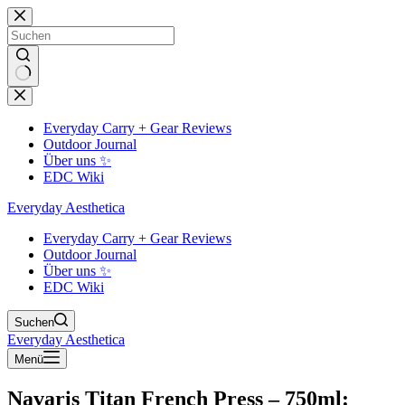
Zum
Inhalt
springen
Keine
Ergebnisse
Everyday Carry + Gear Reviews
Outdoor Journal
Über uns ✨
EDC Wiki
Everyday Aesthetica
Everyday Carry + Gear Reviews
Outdoor Journal
Über uns ✨
EDC Wiki
Suchen
Everyday Aesthetica
Menü
Navaris Titan French Press – 750ml: