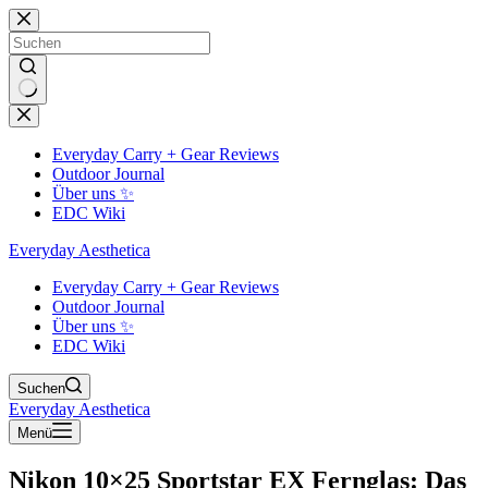
Zum
Inhalt
springen
Keine
Ergebnisse
Everyday Carry + Gear Reviews
Outdoor Journal
Über uns ✨
EDC Wiki
Everyday Aesthetica
Everyday Carry + Gear Reviews
Outdoor Journal
Über uns ✨
EDC Wiki
Suchen
Everyday Aesthetica
Menü
Nikon 10×25 Sportstar EX Fernglas: Das