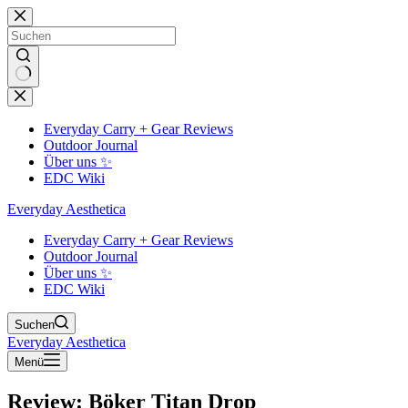
Zum
Inhalt
springen
Keine
Ergebnisse
Everyday Carry + Gear Reviews
Outdoor Journal
Über uns ✨
EDC Wiki
Everyday Aesthetica
Everyday Carry + Gear Reviews
Outdoor Journal
Über uns ✨
EDC Wiki
Suchen
Everyday Aesthetica
Menü
Review: Böker Titan Drop