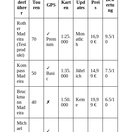
derf
Tou
Kart
Upd
Prei
GPS
ertu
ühre
ren
en
ates
s
ng
r
Roth
er
Mad
✓
Mon
1:25.
16,9
9.5/1
eira
70
Prem
atlic
000
0 €
0
(Test
ium
h
prod
ukt)
Kom
✓
pass
1:35.
Jährl
14,9
7.5/1
50
Basi
Mad
000
ich
9 €
0
c
eira
Bruc
kma
1:50.
Kein
19,9
6.5/1
nn
40
✗
000
e
9 €
0
Mad
eira
Mich
ael
✓