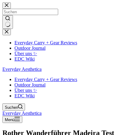
Zum
Inhalt
springen
Keine
Ergebnisse
Everyday Carry + Gear Reviews
Outdoor Journal
Über uns ✨
EDC Wiki
Everyday Aesthetica
Everyday Carry + Gear Reviews
Outdoor Journal
Über uns ✨
EDC Wiki
Suchen
Everyday Aesthetica
Menü
Rother Wanderführer Madeira Test