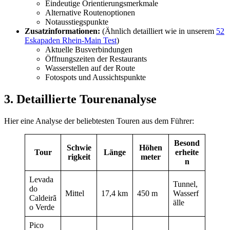
Eindeutige Orientierungsmerkmale
Alternative Routenoptionen
Notausstiegspunkte
Zusatzinformationen:
(Ähnlich detailliert wie in unserem
52
Eskapaden Rhein-Main Test
)
Aktuelle Busverbindungen
Öffnungszeiten der Restaurants
Wasserstellen auf der Route
Fotospots und Aussichtspunkte
3. Detaillierte Tourenanalyse
Hier eine Analyse der beliebtesten Touren aus dem Führer:
Besond
Schwie
Höhen
Tour
Länge
erheite
rigkeit
meter
n
Levada
Tunnel,
do
Mittel
17,4 km
450 m
Wasserf
Caldeirã
älle
o Verde
Pico