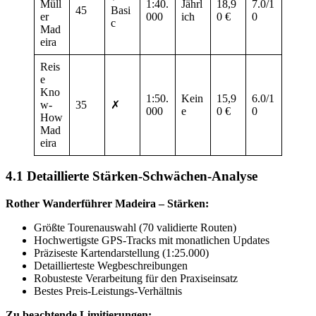
Müll
1:40.
Jährl
18,9
7.0/1
45
Basi
er
000
ich
0 €
0
c
Mad
eira
Reis
e
Kno
1:50.
Kein
15,9
6.0/1
w-
35
✗
000
e
0 €
0
How
Mad
eira
4.1 Detaillierte Stärken-Schwächen-Analyse
Rother Wanderführer Madeira – Stärken:
Größte Tourenauswahl (70 validierte Routen)
Hochwertigste GPS-Tracks mit monatlichen Updates
Präziseste Kartendarstellung (1:25.000)
Detaillierteste Wegbeschreibungen
Robusteste Verarbeitung für den Praxiseinsatz
Bestes Preis-Leistungs-Verhältnis
Zu beachtende Limitierungen: