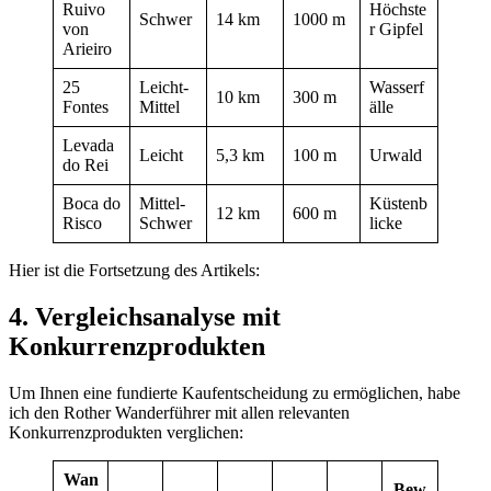
Ruivo
Höchste
Schwer
14 km
1000 m
von
r Gipfel
Arieiro
25
Leicht-
Wasserf
10 km
300 m
Fontes
Mittel
älle
Levada
Leicht
5,3 km
100 m
Urwald
do Rei
Boca do
Mittel-
Küstenb
12 km
600 m
Risco
Schwer
licke
Hier ist die Fortsetzung des Artikels:
4. Vergleichsanalyse mit
Konkurrenzprodukten
Um Ihnen eine fundierte Kaufentscheidung zu ermöglichen, habe
ich den Rother Wanderführer mit allen relevanten
Konkurrenzprodukten verglichen:
Wan
Bew