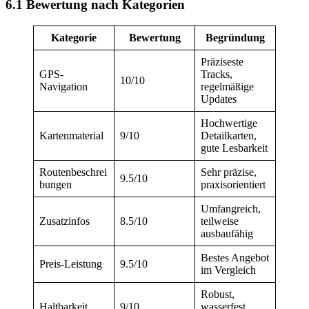
6.1 Bewertung nach Kategorien
Kategorie
Bewertung
Begründung
Präziseste
GPS-
Tracks,
10/10
Navigation
regelmäßige
Updates
Hochwertige
Kartenmaterial
9/10
Detailkarten,
gute Lesbarkeit
Routenbeschrei
Sehr präzise,
9.5/10
bungen
praxisorientiert
Umfangreich,
Zusatzinfos
8.5/10
teilweise
ausbaufähig
Bestes Angebot
Preis-Leistung
9.5/10
im Vergleich
Robust,
Haltbarkeit
9/10
wasserfest,