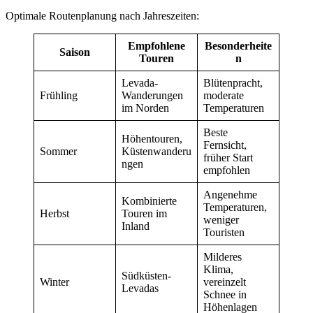
Optimale Routenplanung nach Jahreszeiten:
Empfohlene
Besonderheite
Saison
Touren
n
Levada-
Blütenpracht,
Frühling
Wanderungen
moderate
im Norden
Temperaturen
Beste
Höhentouren,
Fernsicht,
Sommer
Küstenwanderu
früher Start
ngen
empfohlen
Angenehme
Kombinierte
Temperaturen,
Herbst
Touren im
weniger
Inland
Touristen
Milderes
Klima,
Südküsten-
Winter
vereinzelt
Levadas
Schnee in
Höhenlagen