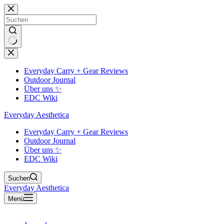
Zum
Inhalt
springen
Keine
Ergebnisse
Everyday Carry + Gear Reviews
Outdoor Journal
Über uns ✨
EDC Wiki
Everyday Aesthetica
Everyday Carry + Gear Reviews
Outdoor Journal
Über uns ✨
EDC Wiki
Suchen
Everyday Aesthetica
Menü