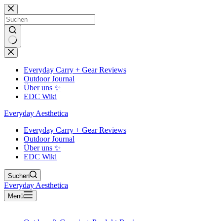
Zum
Inhalt
springen
Keine
Ergebnisse
Everyday Carry + Gear Reviews
Outdoor Journal
Über uns ✨
EDC Wiki
Everyday Aesthetica
Everyday Carry + Gear Reviews
Outdoor Journal
Über uns ✨
EDC Wiki
Suchen
Everyday Aesthetica
Menü