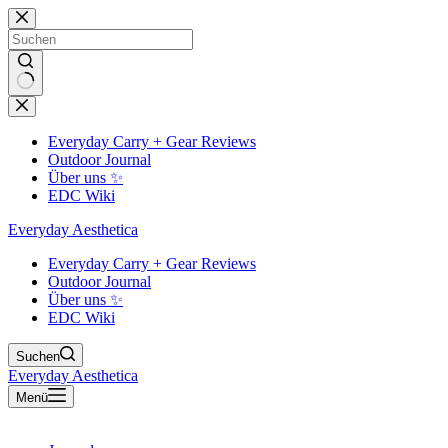
Zum
Inhalt
springen
Keine
Ergebnisse
Everyday Carry + Gear Reviews
Outdoor Journal
Über uns ✨
EDC Wiki
Everyday Aesthetica
Everyday Carry + Gear Reviews
Outdoor Journal
Über uns ✨
EDC Wiki
Suchen
Everyday Aesthetica
Menü