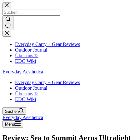
Zum
Inhalt
springen
Keine
Ergebnisse
Everyday Carry + Gear Reviews
Outdoor Journal
Über uns ✨
EDC Wiki
Everyday Aesthetica
Everyday Carry + Gear Reviews
Outdoor Journal
Über uns ✨
EDC Wiki
Suchen
Everyday Aesthetica
Menü
Review: Sea to Summit Aeros Ultralight