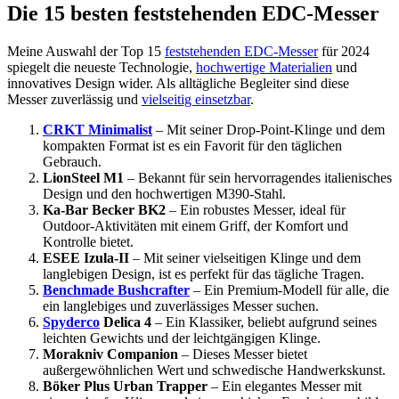
Die 15 besten feststehenden EDC-Messer
Meine Auswahl der Top 15
feststehenden EDC-Messer
für 2024
spiegelt die neueste Technologie,
hochwertige Materialien
und
innovatives Design wider. Als alltägliche Begleiter sind diese
Messer zuverlässig und
vielseitig einsetzbar
.
CRKT Minimalist
– Mit seiner Drop-Point-Klinge und dem
kompakten Format ist es ein Favorit für den täglichen
Gebrauch.
LionSteel M1
– Bekannt für sein hervorragendes italienisches
Design und den hochwertigen M390-Stahl.
Ka-Bar Becker BK2
– Ein robustes Messer, ideal für
Outdoor-Aktivitäten mit einem Griff, der Komfort und
Kontrolle bietet.
ESEE Izula-II
– Mit seiner vielseitigen Klinge und dem
langlebigen Design, ist es perfekt für das tägliche Tragen.
Benchmade Bushcrafter
– Ein Premium-Modell für alle, die
ein langlebiges und zuverlässiges Messer suchen.
Spyderco
Delica 4
– Ein Klassiker, beliebt aufgrund seines
leichten Gewichts und der leichtgängigen Klinge.
Morakniv Companion
– Dieses Messer bietet
außergewöhnlichen Wert und schwedische Handwerkskunst.
Böker Plus Urban Trapper
– Ein elegantes Messer mit