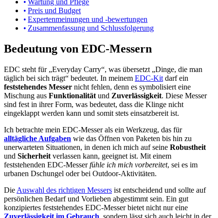
Wartung und Pflege
Preis und Budget
Expertenmeinungen und -bewertungen
Zusammenfassung und Schlussfolgerung
Bedeutung von EDC-Messern
EDC steht für „Everyday Carry“, was übersetzt „Dinge, die man
täglich bei sich trägt“ bedeutet. In meinem
EDC-Kit
darf ein
feststehendes Messer
nicht fehlen, denn es symbolisiert eine
Mischung aus
Funktionalität
und
Zuverlässigkeit
. Diese Messer
sind fest in ihrer Form, was bedeutet, dass die Klinge nicht
eingeklappt werden kann und somit stets einsatzbereit ist.
Ich betrachte mein EDC-Messer als ein Werkzeug, das für
alltägliche Aufgaben
wie das Öffnen von Paketen bis hin zu
unerwarteten Situationen, in denen ich mich auf seine
Robustheit
und
Sicherheit
verlassen kann, geeignet ist. Mit einem
feststehenden EDC-Messer
fühle ich mich vorbereitet
, sei es im
urbanen Dschungel oder bei Outdoor-Aktivitäten.
Die
Auswahl des richtigen Messers
ist entscheidend und sollte auf
persönlichen Bedarf und Vorlieben abgestimmt sein. Ein gut
konzipiertes feststehendes EDC-Messer bietet nicht nur eine
Zuverlässigkeit im Gebrauch
, sondern lässt sich auch leicht in der