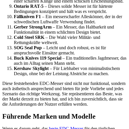
einer scharfen Klinge und einem schicken Erscheinungsbild.
Ontario RAT-5
– Dieses solide Messer ist für härteste
Bedingungen konzipiert und hält was es verspricht.
Fällkniven F1
– Ein messerscharfer Alleskönner, der in der
schwedischen Luftwaffe Verwendung findet.
Gerber StrongArm
– Ein Messer, das Haltbarkeit und
Funktionalität in einem schlichten Design bietet.
Cold Steel SRK
– Die Wahl vieler Militär- und
Rettungskräfte weltweit.
SOG Seal Pup
– Leicht und doch robust, es ist für
anspruchsvolle Einsätze gemacht.
Buck Knives 119 Special
– Ein traditionelles Jagdmesser, das
auch im Alltag seinen Mann steht.
Kershaw Skylight
– Für Liebhaber von minimalistischem
Design, ohne bei der Leistung Abstriche zu machen.
Diese feststehenden EDC-Messer sind nicht nur funktional, sondern
auch ästhetisch ansprechend und bieten für jede Vorliebe und jedes
Szenario das richtige Werkzeug. Sie repräsentieren das Beste, was
der Markt derzeit zu bieten hat, und ich bin zuversichtlich, dass sie
die Anforderungen der Nutzer erfüllen werden.
Führende Marken und Modelle
Wenn es darum geht, das
beste EDC-Messer
für den täglichen