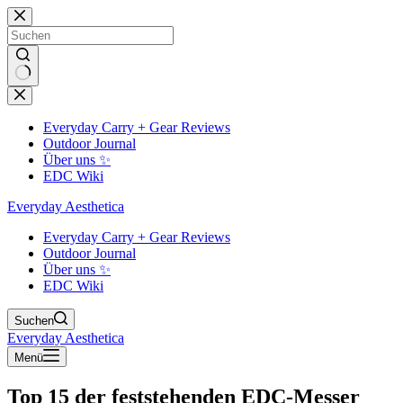
Zum
Inhalt
springen
Keine
Ergebnisse
Everyday Carry + Gear Reviews
Outdoor Journal
Über uns ✨
EDC Wiki
Everyday Aesthetica
Everyday Carry + Gear Reviews
Outdoor Journal
Über uns ✨
EDC Wiki
Suchen
Everyday Aesthetica
Menü
Top 15 der feststehenden EDC-Messer