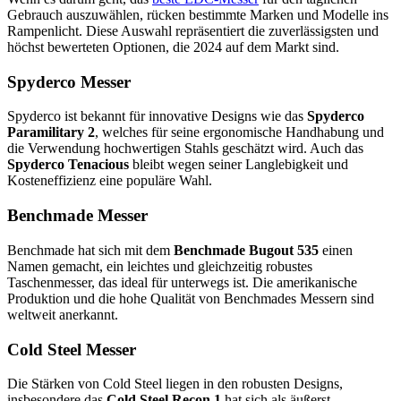
Gebrauch auszuwählen, rücken bestimmte Marken und Modelle ins
Rampenlicht. Diese Auswahl repräsentiert die zuverlässigsten und
höchst bewerteten Optionen, die 2024 auf dem Markt sind.
Spyderco Messer
Spyderco ist bekannt für innovative Designs wie das
Spyderco
Paramilitary 2
, welches für seine ergonomische Handhabung und
die Verwendung hochwertigen Stahls geschätzt wird. Auch das
Spyderco Tenacious
bleibt wegen seiner Langlebigkeit und
Kosteneffizienz eine populäre Wahl.
Benchmade Messer
Benchmade hat sich mit dem
Benchmade Bugout 535
einen
Namen gemacht, ein leichtes und gleichzeitig robustes
Taschenmesser, das ideal für unterwegs ist. Die amerikanische
Produktion und die hohe Qualität von Benchmades Messern sind
weltweit anerkannt.
Cold Steel Messer
Die Stärken von Cold Steel liegen in den robusten Designs,
insbesondere das
Cold Steel Recon 1
hat sich als äußerst